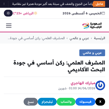
عاجل
ة يروون أياماً من الجوع والعنف في سبتة بعد أكبر موجة هجرة غير نظامية
انضمام 
الخميس، 6 أغسطس 2026
الرياض +23°C
التجاوز
الرئيسية
›
عربي و عالمي
›
المشرف العلمي: ركن أساسي في جودة...
إلى
المحتوى
عربي و عالمي
المشرف العلمي: ركن أساسي في جودة
البحث الأكاديمي
مبارك الهاجري
14/06/2026 01:00 · شهرين
X
فيسبوك
واتساب
تيليجرام
نسخ