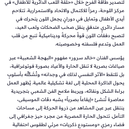
لتصدير طاقة الفرح خلال «حلقة اللعب الدائرية للأطفال» في
مركز اللوحة، رمزاً للاكتمال والاتحاد والاستمرارية. تتلاحم
أيدي الأطفال وتمايل في دورانٍ يجعل اللون يتحرك في
مسار دائريٍ متدفقٍ ينقل صخب الضحكات ولعب العيد،
لتصبح دفقات اللون قوةً محركةً وديناميكيةً تنبع من قلب
العمل وتدعم فلسفته وخصوصيته.
يؤسس الفنان «خالد سرور» مفهوم «البهجة الشعبية» عبر
صياغات بصرية لا تنقل الحارة والأعياد بصورة فوتوغرافية،
بل تلتقط «الأثر النفسي لذلك في وجدانه» وتُشَكِّلُه بأسلوبٍ
يحول الذاكرة المحلية إلى لغة تشكيلية عالمية. يُظهر العمل
براءة الشكل ونقائه، ويربط ملامح الفن الشعبي بتجريدية
معاصرة تُنشئ «إيقاعاً بصرياً» يشبه دقات الموسيقى،
ينتقل عبر عين المشاهد من ذروة الحركة إلى مساحات
التأمل. تتحول الحارة المصرية من مجرد حيز جغرافي إلى
فضاء رمزي «ومستودع ذكريات» مرئي لطقوس احتفالية