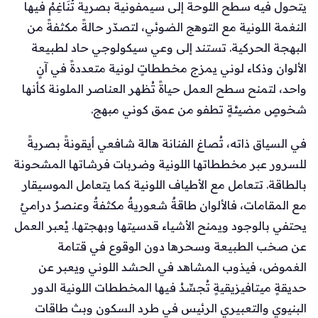
يتحول فيه سطح اللوحة إلى سيمفونية بصرية تُنَاغِمُ فيها
النغمة اللونية مع التوهج الضوئي، لتصدّر حالةً مكثفةً من
البهجة الحركية. تستند إلى وعي سيكولوجي حاد لطبيعة
الألوان وذكاء لوني يمزج مخططاتٍ لونية متعددةً في آنٍ
واحد، لتمنح سطح العمل حياةً تُظهر العناصر الملونة كأنها
شخوصٍ مضيئةٍ تطفو من عمق كوني مبهج.
في السياق ذاته، تُصاغ الفنانة هالة شافعي أيقونةً بصريةً
للسرور عبر مخططاتها اللونية وضربات فرشاتها المشحونة
بالطاقة. تتعامل مع الأطياف اللونية كما يتعامل الموسيقار
مع المقامات، فالألوان طاقةٌ شعوريةٌ مكثفةٌ وعنصرٌ دراميٌ
يحتفي بالوجود ويمنح الأشياء قدسيتها وبهجتها. يُعبر العمل
عن صخب الطبيعة وسحرها دون الوقوع في قتامة
الغموض، فيذوب المشاهد في الحشد اللوني ويعبر عن
حديقةٍ ميتافيزيقيةٍ تُجسِّدُ فيها المخططات اللونية الدور
البنيوي والتعبيري الرئيس في طرد السكون وبث طاقات