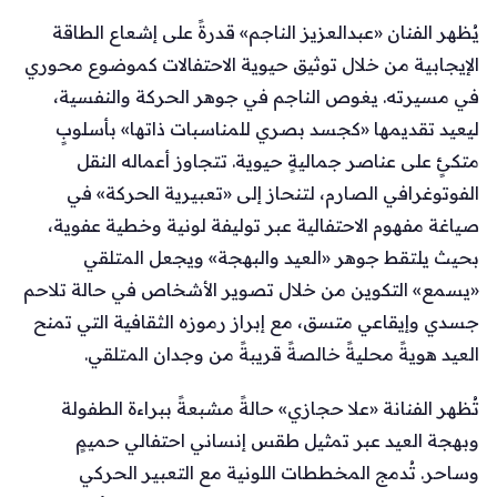
يُظهر الفنان «عبدالعزيز الناجم» قدرةً على إشعاع الطاقة
الإيجابية من خلال توثيق حيوية الاحتفالات كموضوع محوري
في مسيرته. يغوص الناجم في جوهر الحركة والنفسية،
ليعيد تقديمها «كجسد بصري للمناسبات ذاتها» بأسلوبٍ
متكئٍ على عناصر جماليةٍ حيوية. تتجاوز أعماله النقل
الفوتوغرافي الصارم، لتنحاز إلى «تعبيرية الحركة» في
صياغة مفهوم الاحتفالية عبر توليفة لونية وخطية عفوية،
بحيث يلتقط جوهر «العيد والبهجة» ويجعل المتلقي
«يسمع» التكوين من خلال تصوير الأشخاص في حالة تلاحم
جسدي وإيقاعي متسق، مع إبراز رموزه الثقافية التي تمنح
العيد هويةً محليةً خالصةً قريبةً من وجدان المتلقي.
تُظهر الفنانة «علا حجازي» حالةً مشبعةً ببراءة الطفولة
وبهجة العيد عبر تمثيل طقس إنساني احتفالي حميمٍ
وساحر. تُدمج المخططات اللونية مع التعبير الحركي