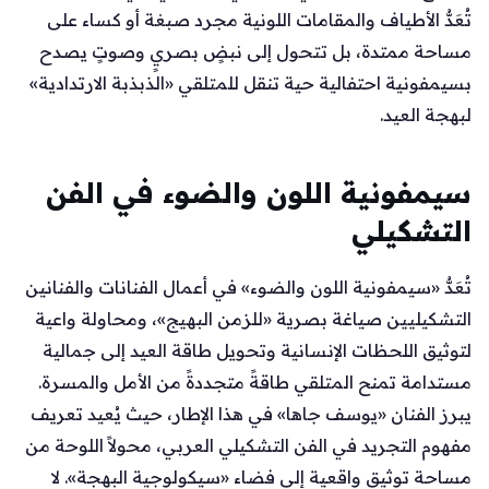
تُعَدُّ الأطياف والمقامات اللونية مجرد صبغة أو كساء على
مساحة ممتدة، بل تتحول إلى نبضٍ بصريٍ وصوتٍ يصدح
بسيمفونية احتفالية حية تنقل للمتلقي «الذبذبة الارتدادية»
لبهجة العيد.
سيمفونية اللون والضوء في الفن
التشكيلي
تُعَدُّ «سيمفونية اللون والضوء» في أعمال الفنانات والفنانين
التشكيليين صياغة بصرية «للزمن البهيج»، ومحاولة واعية
لتوثيق اللحظات الإنسانية وتحويل طاقة العيد إلى جمالية
مستدامة تمنح المتلقي طاقةً متجددةً من الأمل والمسرة.
يبرز الفنان «يوسف جاها» في هذا الإطار، حيث يُعيد تعريف
مفهوم التجريد في الفن التشكيلي العربي، محولاً اللوحة من
مساحة توثيق واقعية إلى فضاء «سيكولوجية البهجة». لا