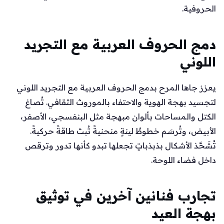
الحروفية.
دمج الحروف العربية مع التجريد
اللوني
يعزز جاها المرح بدمج الحروف العربية مع التجريد اللوني
لتجسيد بهجة الهوية والاحتفاء بالموروث الثقافي. تُصاغ
الكتل والمساحات بألوان مبهجة مثل البنفسجي، الأصفر،
الأبيض، وتُرسَم خطوطٌ لينةٍ منحنيةً تُبث طاقةً حركيةً.
تُشَحَّذ الأشكال بذبذباتٍ تجعلها تبدو كأنها تدور وترقص
داخل فضاء اللوحة.
تجارب فنانين آخرين في توثيق
بهجة العيد