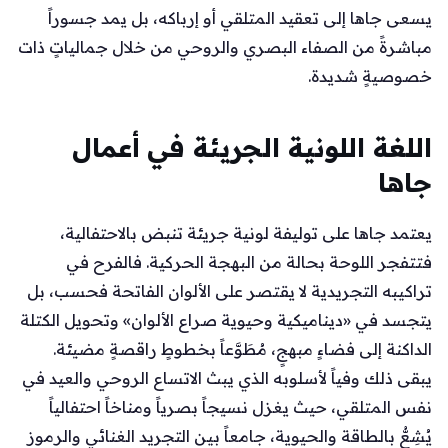
يسعى جاها إلى تعقيد المتلقي أو إرباكه، بل يمد جسوراً
مباشرةً من الصفاء البصري والروحي من خلال جمالياتٍ ذات
خصوصيةٍ شديدة.
اللغة اللونية الجريئة في أعمال
جاها
يعتمد جاها على توليفة لونية جريئة تنبض بالاحتفالية،
فتتفجر اللوحة بحالة من البهجة الحركية. فالفرح في
تراكيبه التجريدية لا يقتصر على الألوان الفاتحة فحسب، بل
يتجسد في «ديناميكية وحيوية صراع الألوان» وتحويل الكتلة
الداكنة إلى فضاءٍ مبهجٍ، مُطَوَّعاً بخطوطٍ راقصةٍ مضيئة.
يبقى ذلك وفياً لأسلوبه الذي يبث الاتساع الروحي والعيد في
نفس المتلقي، حيث يغزل نسيجاً بصرياً ومناخاً احتفالياً
يُشِعُّ بالطاقة والحيوية، جامعاً بين التجريد الغنائي والرموز