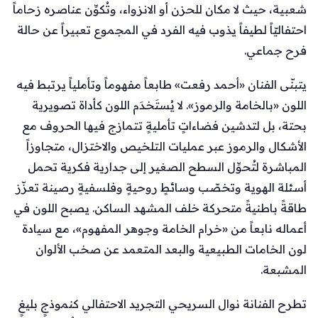
شعبية، حيث لا مكان للحزن أو الانزواء، وتُكوِّن عناصره زحاماً
احتفاليّاً لطيفاً يذوب فيه الفرد في المجموع تعبيراً عن حالة
فرح جماعي.
يتبنّى الفنان «أحمد رفعت» طابعاً مفهوماً وتأملياً يرتبط فيه
اللون «بالخامة والرموز». لا يُستَخدَم اللون كأداة تصويرية
بحتة، بل لتدشين فضاءاتٍ تأمليةٍ تتمازج فيها الحروف مع
الأشكال والرموز عبر عمليات التلخيص والاختزال، متجاوزاً
المباشرة لتُحوِّل السطح الصغير إلى جدارية فكرية تحمل
أسئلة الهوية وتخصّب وسائطٍ روحيةٍ وفلسفيةٍ رصينة تعزّز
طاقةً باطنيةً متحركة خلف المشهد الساكن. يصبح اللون في
أعماله نابعاً من «خرام الخامة وجوهر المفهوم»، مع سيادة
لون الخامات الطبيعية والبعد المتعمد عن صخب الألوان
المشبعة.
تطرح الفنانة نوال السريحي التجريد الاحتفالي كنموذجٍ بليغٍ