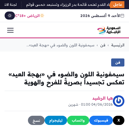
عاجل
تخابات اتحاد القدم تعتمد قائمة بدر الرزيزاء وتستبعد خمس قوائم
لجنة الانتخابات
الأحد، 9 أغسطس 2026
الرياض +18°C
التجاوز
الرئيسية
›
فن
›
سيمفونية اللون والضوء في «بهجة العيد»...
إلى
المحتوى
فن
سيمفونية اللون والضوء في «بهجة العيد»
تعكس تجسيداً بصريةً للفرح والهوية
هيا الرشيد
04/06/2026 01:00 · شهرين
X
فيسبوك
واتساب
تيليجرام
نسخ