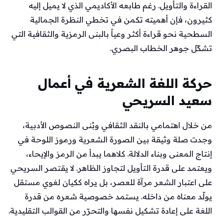
القراءة والتأويل. رغم طابعه الأكاديمي الذي لا يميل إليه
كثيرون، فإن أهميته تكمن في تخطي النظرة الجمالية
السطحية نحو قراءة أكثر وعياً بالبنى الرمزية والثقافية التي
تشكّل جوهر الخطاب البصري.
حركة اللغة الشعرية في أعمال
سعيد السريحي
من خلال اهتمامي بالنقد الثقافي وبُنى النصوص الأدبية،
وجدت صلة وثيقة بين الصورة الشعرية ورموز اللوحة في
إنتاج المعنى وبناء الدلالة. كلاهما يبدأ من الرمز والإيحاء،
ويعتمد على قدرة التأويل لتجاوز الظاهر. لا يقتصر السريحي
على اعتبار الشعر مرآة للعصر، بل يراه ككيان لغوي مستقل
يولّد معناه من داخله. يستمد خصوصية شعره من قدرة
اللغة على إعادة تشكيل نفسها والتحرّر من القوالب التقليدية.