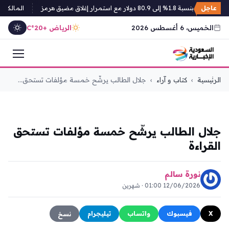
عاجل
ة 1.8% إلى 80.9 دولار مع استمرار إغلاق مضيق هرمز
المالكي: الت
الخميس، 6 أغسطس 2026
الرياض +20°C
التجاوز
الرئيسية
›
كتاب و آراء
›
جلال الطالب يرشّح خمسة مؤلفات تستحق...
إلى
المحتوى
كتاب و آراء
جلال الطالب يرشّح خمسة مؤلفات تستحق
القراءة
نورة سالم
12/06/2026 01:00 · شهرين
X
فيسبوك
واتساب
تيليجرام
نسخ