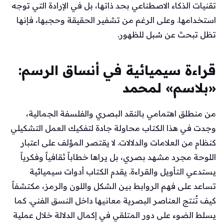
تقنيات الذكاء الاصطناعي بحد ذاتها، بل في الإرادة التي توجه
استخدامها. وعلى الرغم من تشفير الحقيقة وحجبها، فإنها
تظل تبحث عن سُبل للظهور.
قراءة سيميائية في أنساق الرسم:
«بلاسم» لمحمد
من منطلق اهتمامي بالنقد البصري والفلسفة الجمالية،
وجدت في هذا الكتاب محاولة جادة لتفكيك العمل التشكيلي
كنظام من العلامات والدلالات. لا يقتصر المؤلف على اعتبار
اللوحة مجرد مشهد بصري، بل يراها خطاباً ثقافياً وفكرياً
يستدعي التأويل والقراءة. يقدم الكتاب أدوات سيميائية
تساعد على فهم الروابط بين الشكل واللون والرمز، مكتشفاً
كيف تُنتج العناصر البصرية معانيها داخل النسق الفني. كما
يسلط الضوء على دور المتلقي في إكمال الدلالة خلال عملية