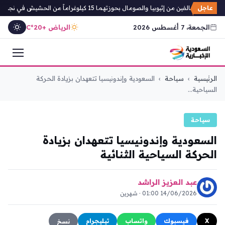
عاجل
ى مخالفين من إثيوبيا والصومال بحوزتهما 15 كيلوغراماً من الحشيش في نجران
الجمعة، 7 أغسطس 2026
الرياض +20°C
التجاوز
الرئيسية
›
سياحة
›
السعودية وإندونيسيا تتعهدان بزيادة الحركة
إلى
السياحية...
المحتوى
سياحة
السعودية وإندونيسيا تتعهدان بزيادة
الحركة السياحية الثنائية
عبد العزيز الراشد
14/06/2026 01:00 · شهرين
X
فيسبوك
واتساب
تيليجرام
نسخ