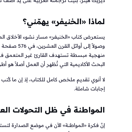
ديريك هيتر، بُنيت ترجمته العربية على يد آصف ناص
لماذا «الخنيفر» يهمّني؟
يستعرض كتاب «الخنيفر» مسار نشوء الأخلاق المدني
منهجية مبسطة تستهدف القارئ غير المتعمق في
البحث الأكاديمية التي تُظهر أن العمل أصلاً هو 
لا أنوي تقديم ملخص كامل للكتاب، إذ إن ما كُتب 
إجابات شاملة.
المواطنة في ظل التحولات العر
إنّ فكرة «المواطنة» الآن في موضع الصدارة لتستق