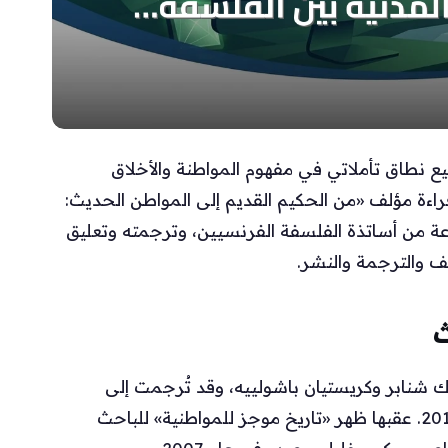
يع نطاق تأملاتي في مفهوم المواطنة والأخلاق
راءة مؤلف «من الحكيم القديم إلى المواطن الحديث:
وعة من أساتذة الفلسفة الفرنسيين، وترجمته وتعليق
ث
يك شنابر وكريستيان باشولييه، وقد تُرجمت إلى
العربية على يد سونيا محمود نجا وصدرت عام 2016. عقبها ظهر «تاريخ موجز للمواطنية» للباحث