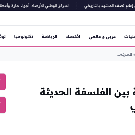
م تصف المشهد بالتاريخي
المركز الوطني للأرصاد: أجواء حارة وأمطار رع
ليات
عربي و عالمي
اقتصاد
الرياضة
تكنولوجيا
توق
الحديثة...
آ
ة بين الفلسفة الحديثة
ي
آ