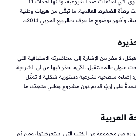
بعد سقوط جدار برلين، تصاعد صراع الهويات الكبرى التي استُغلت ضد الشيوعية، وتلتها أحداث 11
يات تحت وطأة الضغوط العالمية. ما تبقّى من هويات وطنية
وأظهر بوضوح ما عرف بـ«الربيع العربي 2011».
يره
 لا مفر من الإشارة إلى محاضرته الاستباقية التي
ها في الجامعة الأمريكية بالقاهرة عام 2002 تحت عنوان «المستقبل.. الآن». حذر فيها من أن الشرعية
 إضاءة سطحية لشرعية دستورية شكلية لا تمثّل
مدةً على إرثٍ قديم دون مشروع وطني متجدّد، ما
 العربية
قراءه من مجموعة من الكتب التي استعرضتها، ومن ثم