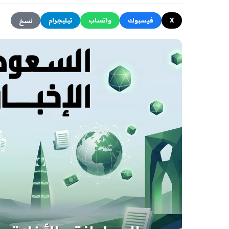
X
فيسبوك
واتساب
تيليجرام
نسخ