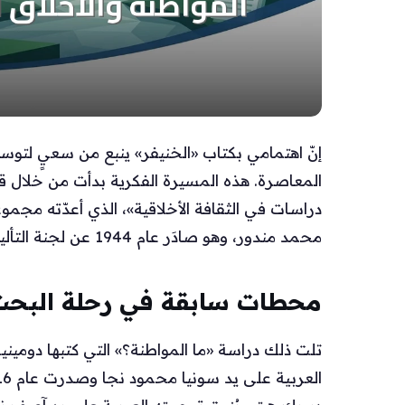
إنّ اهتمامي بكتاب «الخنيفر» ينبع من سعيٍ لتوس
المعاصرة. هذه المسيرة الفكرية بدأت من خلال ق
دراسات في الثقافة الأخلاقية»، الذي أعدّته مجم
محمد مندور، وهو صادَر عام 1944 عن لجنة التأليف والترجمة والنشر.
محطات سابقة في رحلة البح
تلت ذلك دراسة «ما المواطنة؟» التي كتبها دومين