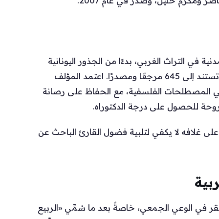
ر ومكرم خليل، وصدر في عام 2007.
ة في التراث الغربي، بدءًا من الجذور اليونانية
وصولاً إلى أوائل القرن العشرين، في 576 صفحة تستند إلى 645 مرجعًا ومصدرًا. اعتمد المؤلف
 المصطلحات الفلسفية، مع الحفاظ على رصانة
أطروحة للحصول على درجة الدكتوراه.
على غلافه لا يكفي لتلبية فضول القارئ الباحث عن
بية
ر في الوعي الجمعي، خاصةً بعد ما سُمِّي «الربيع