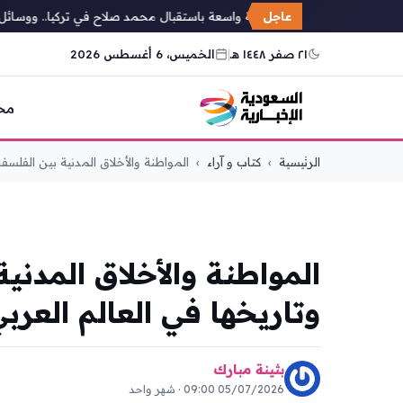
عاجل
حفاوة عربية واسعة باستقبال محمد صلاح في تركيا.. ووسائل إعلا
٢١ صفر ١٤٤٨ هـ
|
الخميس، 6 أغسطس 2026
مح
التجاوز
الرئيسية
›
كتاب و آراء
›
المواطنة والأخلاق المدنية بين الفلسفة 
إلى
المحتوى
كتاب و آراء
المواطنة والأخلاق المدني
وتاريخها في العالم العرب
بثينة مبارك
05/07/2026 09:00 · شهر واحد