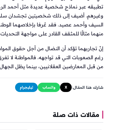
تطبيقه عبر نماذج شخصية عديدة مثل أحمد الر
وغيرهم. أضيف إلى ذلك شخصيتين تجسّدان سلوك ال
السيف وأحمد عصيد. فقد عُرفا بإخلاصهما الوطني
منهما مثالًا للمثقف القادر على مواجهة التحديات ب
إنّ تجاربهما تؤكد أن النضال من أجل حقوق الموا
رغم الصعوبات التي قد تواجهه. فالمواطنة لا تفر
من قبل المعارضين العقلانيين، بينما يظل الجهال
شارك هذا المقال:
X
واتساب
تيليجرام
مقالات ذات صلة