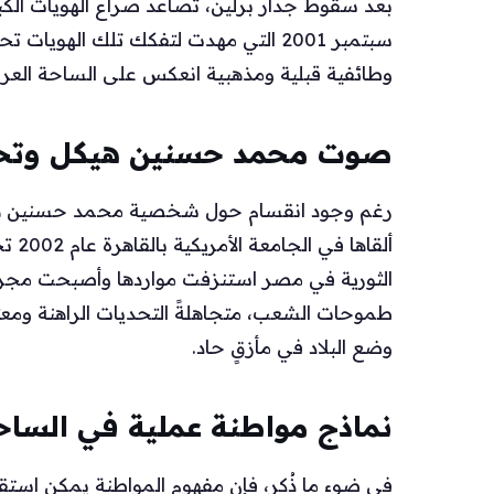
سبتمبر 2001 التي مهدت لتفكك تلك الهو
وطائفية قبلية ومذهبية انعكس على الساحة العربية، 
صوت محمد حسنين هيكل وتحذ
رغم وجود انقسام حول شخصية محمد حسنين هيكل،
ألقا
الثورية في مصر استنزفت مواردها وأصبحت مجرد
طموحات الشعب، متجاهلةً التحديات الراهنة ومعت
وضع البلاد في مأزقٍ حاد.
نماذج مواطنة عملية في الساحة
في ضوء ما ذُكر، فإن مفهوم المواطنة يمكن است