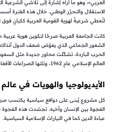
العربي»، وهو ما أراه إشارة إلى تلاشي الشرعية ال
لتُعطي شرعيةً لهوية القومية العربية ككيانٍ فوق ا
كانت الجامعة العربية صرحًا لتكوين هوية عربية م
الشعور الجماعي الذي يعوّض ضعف الدول آنذاك
الحرب الباردة، تشكّلت محاور جديدة مثل السعودي
العالم الإسلامي عام 1962، وتلتها الصراعات الأفغانية (1979‑1989).
الأيديولوجيا والهويات في عالم م
كل مشروع يُبنى على دوافع سياسية يكتسب مبرراته
الفجوة بين الإنسان وأخيه. تجسّدت هذه الفجوة في
عباءة الدين كما في التيارات الإسلامية السياسية.