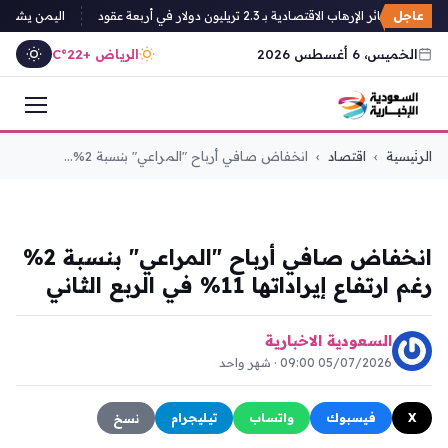
عاجل
ثق خسائر الإرهاب الاقتصادية بـ 2.3 تريليون دولار في أربعة عقود
اليمن يشن حمل
الخميس، 6 أغسطس 2026
الرياض +22°C
التجاوز
الرئيسية
›
اقتصاد
›
انخفاض صافي أرباح "المراعي" بنسبة 2%...
إلى
المحتوى
اقتصاد
انخفاض صافي أرباح "المراعي" بنسبة 2%
رغم ارتفاع إيراداتها 11% في الربع الثاني
السعودية الاخبارية
05/07/2026 09:00 · شهر واحد
X
فيسبوك
واتساب
تيليجرام
نسخ