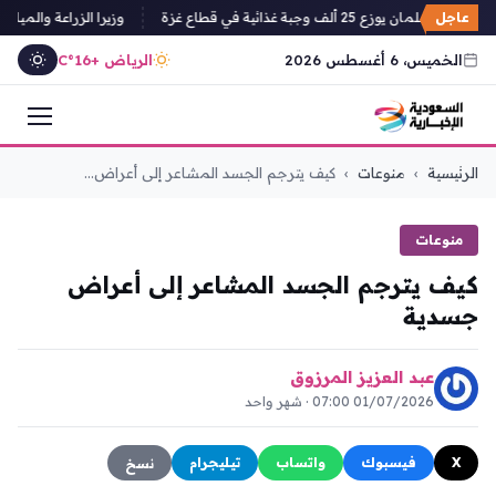
عاجل
سلمان يوزع 25 ألف وجبة غذائية في قطاع غزة
وزيرا الزراعة والمياه ال
الخميس، 6 أغسطس 2026
الرياض +16°C
التجاوز
الرئيسية
›
منوعات
›
كيف يترجم الجسد المشاعر إلى أعراض...
إلى
المحتوى
منوعات
كيف يترجم الجسد المشاعر إلى أعراض
جسدية
عبد العزيز المرزوق
01/07/2026 07:00 · شهر واحد
X
فيسبوك
واتساب
تيليجرام
نسخ