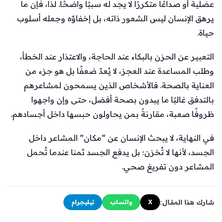
عضلية أو صداعًا متكررًا لا يجد له سببًا واضحًا. لذا، فإن ما
يرهق الإنسان ليس الشعور ذاته، بل إخفاؤه وجعله أسلوب
حياة.
التعبير عن الحزن بالبكاء عند الحاجة، والاعتذار عند الخطأ،
وطلب المساعدة عند العجز، لا يُعدّ ضعفًا بل هو جزء من
العناية بالصحة. فالأشخاص الذين يسمحون لمشاعرهم
بالتدفق غالبًا ما يبدون بصحة أفضل، حتى وإن واجهوا
ظروفًا صعبة، مقارنةً بمن يحاولون حبسها داخل أجسادهم.
في النهاية، لا يبحث الإنسان عن “مكان” المشاعر داخل
الجسد، لأنها لا تُخزن؛ بل يدفع الجسد ثمنا عندما تُحمل
المشاعر دون تفريغ صحي.
شارك هذا المقال:
X
واتساب
تيليجرام