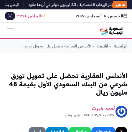
عاجل
وثق خسائر الإرهاب الاقتصادية بـ 2.3 تريليون دولار في أربعة عقود
اليمن يشن حمل
الخميس، 6 أغسطس 2026
الرياض +22°C
التجاوز
الرئيسية
›
اقتصاد
›
الأندلس العقارية تحصّل على تمويل تورق...
إلى
المحتوى
اقتصاد
الأندلس العقارية تحصّل على تمويل تورق
شرعي من البنك السعودي الأول بقيمة 48
مليون ريال
أحمد خيرت
05/07/2026 09:00 · شهر واحد
X
فيسبوك
واتساب
تيليجرام
نسخ