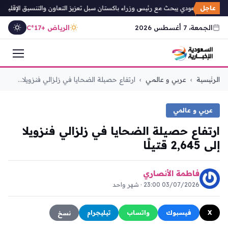
عاجل
العهد السعودي يبحث مع رئيس وزراء باكستان سبل تعزيز التعاون والتنسيق الإقليمي
الجمعة، 7 أغسطس 2026
الرياض +17°C
التجاوز
الرئيسية
›
عربي و عالمي
›
ارتفاع حصيلة الضحايا في زلزالي فنزويلا...
إلى
المحتوى
عربي و عالمي
ارتفاع حصيلة الضحايا في زلزالي فنزويلا
إلى 2,645 قتيلًا
فاطمة الأنصاري
03/07/2026 23:00 · شهر واحد
X
فيسبوك
واتساب
تيليجرام
نسخ