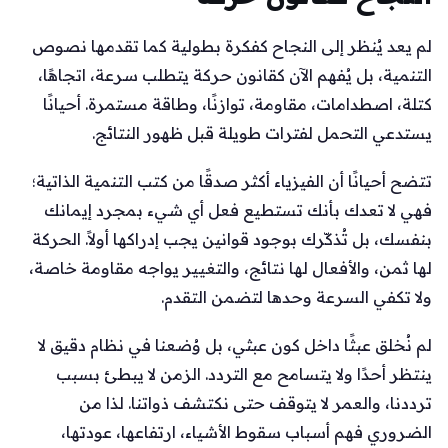
لم يعد يُنظر إلى النجاح كفكرة بطولية كما تقدمها نصوص
التنمية، بل يُفهم الآن كقانون حركة يتطلب سرعة، اتجاهًا،
كتلة، اصطدامات، مقاومة، توازنًا، وطاقة مستمرة. أحيانًا
يستدعي التحمل لفترات طويلة قبل ظهور النتائج.
تتضح أحيانًا أن الفيزياء أكثر صدقًا من كتب التنمية الذاتية؛
فهي لا تعدك بأنك تستطيع فعل أي شيء بمجرد إيمانك
بنفسك، بل تُذكّرك بوجود قوانين يجب إدراكها أولاً. الحركة
لها ثمن، والأفعال لها نتائج، والتغيير يواجه مقاومة خاصة،
ولا تكفي السرعة وحدها لتضمن التقدم.
لم نُخلق عبثًا داخل كون عبثي، بل وُضعنا في نظام دقيق لا
ينتظر أحدًا ولا يتسامح مع التردد. الزمن لا يبطئ بسبب
ترددنا، والعمر لا يتوقف حتى نكتشف ذواتنا. لذا من
الضروري فهم أسباب سقوط الأشياء، ارتفاعها، عودتها،