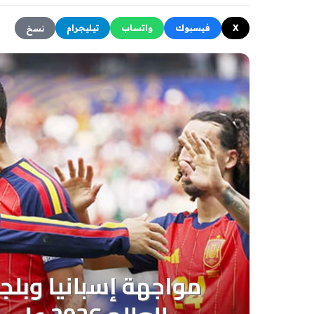
X
فيسبوك
واتساب
تيليجرام
نسخ