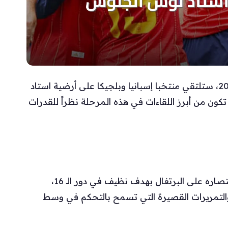
في ثاني لقاء من دور ربع النهائي لكأس العالم 2026، ستلتقي منتخبا إسبانيا وبلجيكا على أرضية استاد
كون من أبرز اللقاءات في هذه المرحلة نظراً للقدرات
يحمل المنتخب الإسباني معنويات مرتفعة بعد انتصاره على البرتغال بهدف نظيف في دور الـ 16،
والتمريرات القصيرة التي تسمح بالتحكم في وسط