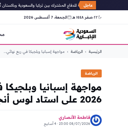
عاجل
اتفاقية مكة للدفاع المشترك بين تركيا والسعودية وباكستان تُعيد ت
٢٢ صفر ١٤٤٨ هـ
|
الجمعة، 7 أغسطس 2026
مح
التجاوز
الرئيسية
›
الرياضة
›
مواجهة إسبانيا وبلجيكا في ربع نهائي...
إلى
المحتوى
الرياضة
مواجهة إسبانيا وبلجيكا ف
2026 على استاد لوس أنجلوس
فاطمة الأنصاري
08/07/2026 23:00 · 4 أسابيع