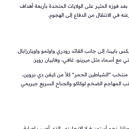
عد فوزه المثير على الولايات المتحدة بأربعة أهداف
 في الانتقال من الدفاع إلى الهجوم.
 بايينا، إلى جانب القائد رودري واولمو واويارزابال.
ي مع أسماء مثل ميرينو، غافي، وفابيان رويز.
نتخب “الشياطين الحمر” كلاً من كيفن دي بروين،
جانب المهاجم الضخم لوكاكو والجناح السريع جيريمي
انا، نجم أستون فيلا الإنجليزي، الذي أصيب إصابة