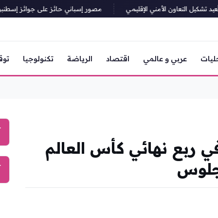
شكيل التعاون الأمني الإقليمي
مصور إسباني حائز على جوائز إسطنبول: الص
ليات
عربي و عالمي
اقتصاد
الرياضة
تكنولوجيا
توق
آ
ي ربع نهائي كأس العالم
آ