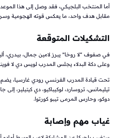
أما المنتخب البلجيكي، فقد وصل إلى هذا الموعد ب
مقابل هدف واحد، ما يعكس قوته الهجومية وسرعته
التشكيلات المتوقعة
في صفوف “لا روخا” يبرز لامين جمال، بيدري، أليكس
وعلى دكة البدلاء يجلس المدرب لويس دي لا فوينت
تحت قيادة المدرب الفرنسي رودي غارسيا، يضم م
تيليمانس، تروسارد، لوكيباكيو، دي كيتيلير، إلى 
دوكو، وحارس المرمى تيبو كورتوا.
غياب مهم وإصابة
ستغيب بلجيكا عن المشاركة لاعب الوسط أمادو أون