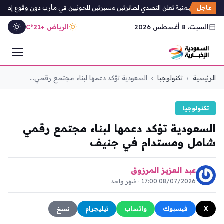
عاجل
ة الدفاع اليمنية تعلن التصدي لطائرتين مسيرتين للحوثيين في مأرب دون وقوع إصابات
السبت، 8 أغسطس 2026
الرياض +21°C
التجاوز
الرئيسية
›
تكنولوجيا
›
السعودية تؤكد دعمها لبناء مجتمع رقمي...
إلى
المحتوى
تكنولوجيا
السعودية تؤكد دعمها لبناء مجتمع رقمي
شامل ومستدام في جنيف
عبد العزيز المرزوق
08/07/2026 17:00 · شهر واحد
X
فيسبوك
واتساب
تيليجرام
نسخ