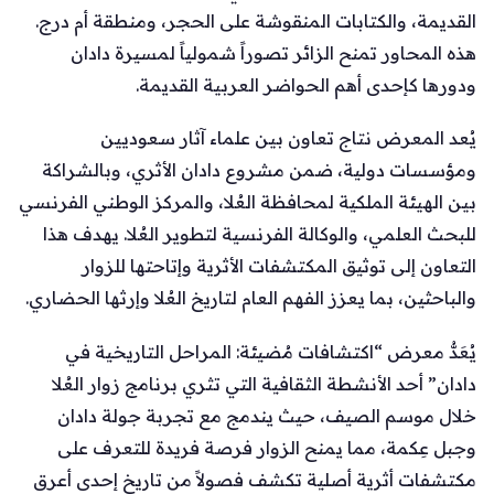
القديمة، والكتابات المنقوشة على الحجر، ومنطقة أم درج.
هذه المحاور تمنح الزائر تصوراً شمولياً لمسيرة دادان
ودورها كإحدى أهم الحواضر العربية القديمة.
يُعد المعرض نتاج تعاون بين علماء آثار سعوديين
ومؤسسات دولية، ضمن مشروع دادان الأثري، وبالشراكة
بين الهيئة الملكية لمحافظة العُلا، والمركز الوطني الفرنسي
للبحث العلمي، والوكالة الفرنسية لتطوير العُلا. يهدف هذا
التعاون إلى توثيق المكتشفات الأثرية وإتاحتها للزوار
والباحثين، بما يعزز الفهم العام لتاريخ العُلا وإرثها الحضاري.
يُعَدُّ معرض “اكتشافات مُضيئة: المراحل التاريخية في
دادان” أحد الأنشطة الثقافية التي تثري برنامج زوار العُلا
خلال موسم الصيف، حيث يندمج مع تجربة جولة دادان
وجبل عِكمة، مما يمنح الزوار فرصة فريدة للتعرف على
مكتشفات أثرية أصلية تكشف فصولاً من تاريخ إحدى أعرق