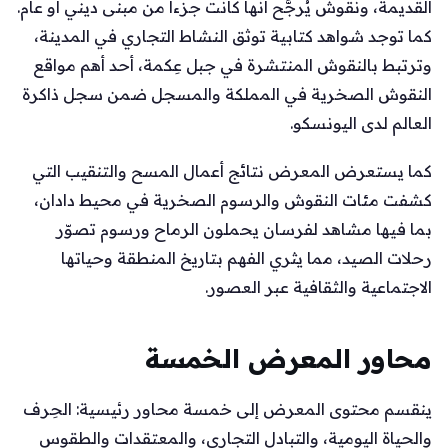
القديمة، ونقوش يُرجَّح أنها كانت جزءاً من مبنى ديني أو عام.
كما توجد شواهد كتابية توثق النشاط التجاري في المدينة،
وترتبط بالنقوش المنتشرة في جبل عِكمة، أحد أهم مواقع
النقوش الصخرية في المملكة والمسجل ضمن سجل ذاكرة
العالم لدى اليونسكو.
كما يستعرض المعرض نتائج أعمال المسح والتنقيب التي
كشفت مئات النقوش والرسوم الصخرية في محيط دادان،
بما فيها مشاهد لفرسان يحملون الرماح ورسوم تصوّر
رحلات الصيد، مما يثري الفهم بتاريخ المنطقة وحياتها
الاجتماعية والثقافية عبر العصور.
محاور المعرض الخمسة
ينقسم محتوى المعرض إلى خمسة محاور رئيسية: الحِرف
والحياة اليومية، والتبادل التجاري، والمعتقدات والطقوس