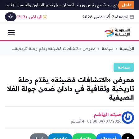
عاجل
عهد السعودي يبحث مع رئيس وزراء باكستان سبل تعزيز التعاون والتنسيق الإقليمي
الجمعة، 7 أغسطس 2026
الرياض +17°C
التجاوز
الرئيسية
›
سياحة
›
معرض «اكتشافات مُضيئة» يقدّم رحلة تاريخية...
إلى
المحتوى
سياحة
معرض «اكتشافات مُضيئة» يقدّم رحلة
تاريخية وثقافية في دادان ضمن جولة العُلا
الصيفية
صيته الهاشم
09/07/2026 01:00 · 4 أسابيع
X
فيسبوك
واتساب
تيليجرام
نسخ