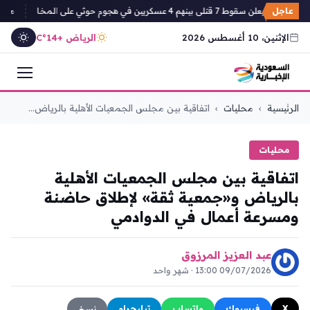
عاجل
لن سقوط 7 قتلى بينهم 4 عسكريين في هجوم حوثي على المخا
مخزن البذ
الإثنين، 10 أغسطس 2026
الرياض +14°C
التجاوز
الرئيسية
›
محليات
›
اتفاقية بين مجلس الجمعيات الأهلية بالرياض...
إلى
المحتوى
محليات
اتفاقية بين مجلس الجمعيات الأهلية
بالرياض و«جمعية ثقة» لإطلاق حاضنة
ومسرعة أعمال في الدوادمي
عبد العزيز المرزوق
09/07/2026 13:00 · شهر واحد
X
فيسبوك
واتساب
تيليجرام
نسخ