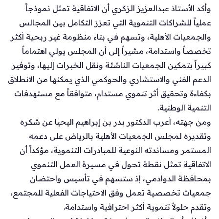
وأكد الأستاذ عبدالعزيز الزكري أن الاتفاقية تمثل نموذجاً
عملياً للشراكات التنموية التي تعزز التكامل بين المجالس
والجمعيات الأهلية، وتسهم في بناء منظومة غير ربحية أكثر
تخصصاً واستدامة، مشيراً إلى أن المجلس يولي اهتماماً
كبيراً بتمكين الجمعيات الناشئة ونقل الخبرات إليها، وتوفير
الدعم الفني والاستشاري والحوكمي الذي يمكنها من الانطلاق
بكفاءة وتحقيق أثر تنموي مستدام، متوافقاً مع مستهدفات
التنمية الوطنية.
ومن جهته، أعرب الدكتور بدر بن إبراهيم اليحيا عن شكره
وتقديره لمجلس الجمعيات الأهلية بالرياض على دعمه
المستمر ومساندته النوعية للمبادرات التنموية، مؤكداً أن
الاتفاقية تمثل نقطة تحول في مسيرة العمل التنموي
بمحافظة الدوادمي، إذ ستسهم في تأسيس واحتضان
جمعيات تخصصية تعمل وفق الاحتياجات الفعلية للمجتمع،
وتقدم حلولاً تنموية أكثر احترافية واستدامة.