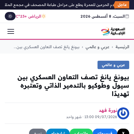
عاجل
برنامج خادم الحرمين للعمرة يطلع على مراحل طباعة المصحف في مجمع الملك فهد
السبت، 8 أغسطس 2026
الرياض +23°C
التجاوز
الرئيسية
›
عربي و عالمي
›
بيونغ يانغ تصف التعاون العسكري بين...
إلى
المحتوى
عربي و عالمي
بيونغ يانغ تصف التعاون العسكري بين
سيول وطوكيو بالتدمير الذاتي وتعتبره
تهديدًا
نورة فهد
09/07/2026 13:00 · شهر واحد
X
فيسبوك
واتساب
تيليجرام
نسخ