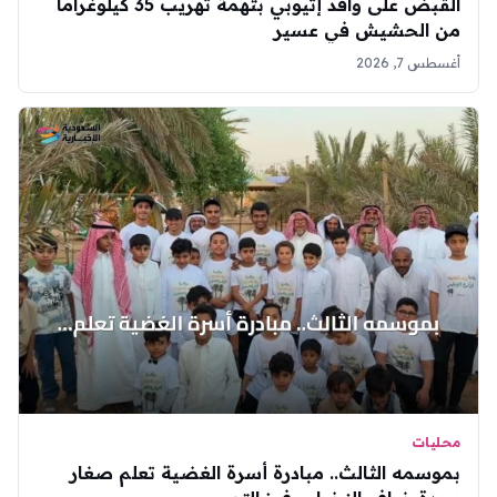
القبض على وافد إثيوبي بتهمة تهريب 35 كيلوغراماً
من الحشيش في عسير
أغسطس 7, 2026
محليات
بموسمه الثالث.. مبادرة أسرة الغضية تعلم صغار