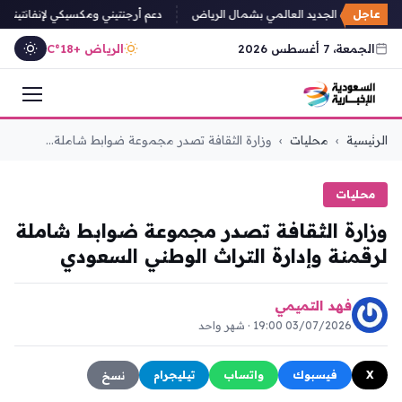
عاجل
يفتتح مقره الجديد العالمي بشمال الرياض
دعم أرجنتيني ومكسيكي لإنفانتينو مع تص
الجمعة، 7 أغسطس 2026
الرياض +18°C
التجاوز
الرئيسية
›
محليات
›
وزارة الثقافة تصدر مجموعة ضوابط شاملة...
إلى
المحتوى
محليات
وزارة الثقافة تصدر مجموعة ضوابط شاملة
لرقمنة وإدارة التراث الوطني السعودي
فهد التميمي
03/07/2026 19:00 · شهر واحد
X
فيسبوك
واتساب
تيليجرام
نسخ