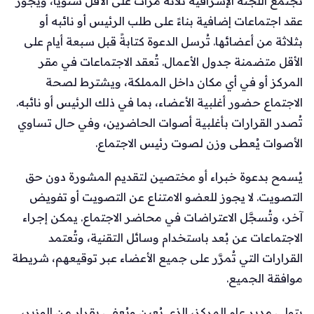
تجتمع اللجنة الإشرافية ثلاثة مرات على الأقل سنوياً، ويجوز
عقد اجتماعات إضافية بناءً على طلب الرئيس أو نائبه أو
بثلاثة من أعضائها. تُرسل الدعوة كتابةً قبل سبعة أيام على
الأقل متضمنة جدول الأعمال. تُعقد الاجتماعات في مقر
المركز أو في أي مكان داخل المملكة، ويشترط لصحة
الاجتماع حضور أغلبية الأعضاء، بما في ذلك الرئيس أو نائبه.
تُصدر القرارات بأغلبية أصوات الحاضرين، وفي حال تساوي
الأصوات يُعطى وزن لصوت رئيس الاجتماع.
يُسمح بدعوة خبراء أو مختصين لتقديم المشورة دون حق
التصويت. لا يجوز للعضو الامتناع عن التصويت أو تفويض
آخر، وتُسجَّل الاعتراضات في محاضر الاجتماع. يمكن إجراء
الاجتماعات عن بُعد باستخدام وسائل التقنية، وتُعتمد
القرارات التي تُمرَّر على جميع الأعضاء عبر توقيعهم، شريطة
موافقة الجميع.
يتولى مدير عام المركز، الذي يُعين ويُعفى بقرار من الوزير،