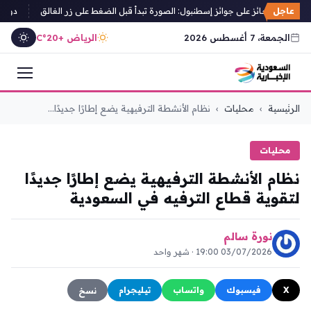
عاجل
إسباني حائز على جوائز إسطنبول: الصورة تبدأ قبل الضغط على زر الغالق
دول عرب
الجمعة، 7 أغسطس 2026
الرياض +20°C
التجاوز
الرئيسية
›
محليات
›
نظام الأنشطة الترفيهية يضع إطارًا جديدًا...
إلى
المحتوى
محليات
نظام الأنشطة الترفيهية يضع إطارًا جديدًا
لتقوية قطاع الترفيه في السعودية
نورة سالم
03/07/2026 19:00 · شهر واحد
X
فيسبوك
واتساب
تيليجرام
نسخ