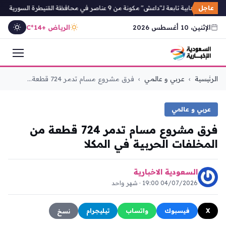
عاجل
لية إرهابية تابعة لـ"داعش" مكونة من 9 عناصر في محافظة القنيطرة السورية
الإثنين، 10 أغسطس 2026
الرياض +14°C
التجاوز
الرئيسية
›
عربي و عالمي
›
فرق مشروع مسام تدمر 724 قطعة...
إلى
المحتوى
عربي و عالمي
فرق مشروع مسام تدمر 724 قطعة من
المخلفات الحربية في المكلا
السعودية الاخبارية
04/07/2026 19:00 · شهر واحد
X
فيسبوك
واتساب
تيليجرام
نسخ