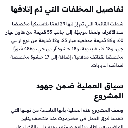
تفاصيل المخلفات التي تم إتلافها
شملت القائمة التي تم إزالتها 29 لغمًا بلاستيكياً مخصصًا
ضد الأفراد، ولغمًا موجهًا، إلى جانب 55 قذيفة من هاون عيار
60، و88 قذيفة مدفعية عيار 23، و12 قذيفة من نوع آر بي
جي، و18 قنبلة يدوية، و18 حشوة آر بي جي، و486 فيوزًا
مخصصًا لقذائف مدفعية، إضافة إلى 17 حشوة مخصصة
لقذائف الدبابات.
سياق العملية ضمن جهود
المشروع
وصف المشروع هذه العملية بأنها التاسعة من نوعها التي
تنفذها فرق العمل في حضرموت منذ منتصف يناير
الماضي، في إطار برنامج مستمر يهدف إلى القضاء على