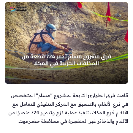
قامت فرق الطوارئ التابعة لمشروع “مسام” المتخصص
في نزع الألغام، بالتنسيق مع المركز التنفيذي للتعامل مع
الألغام فرع المكلا، بتنفيذ عملية نزع وتدمير 724 عنصرًا من
الألغام والذخائر غير المنفجرة في محافظة حضرموت.