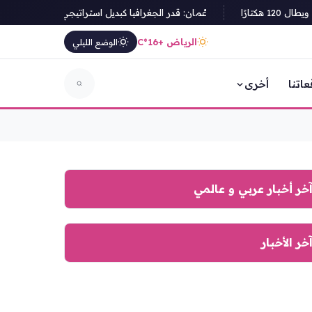
رًا
عُمان: قدر الجغرافيا كبديل استراتيجي لنقل الطاقة
الرياض +16°C
الوضع الليلي
عاتنا
أخرى
خر أخبار عربي و عالمي
خر الأخبار