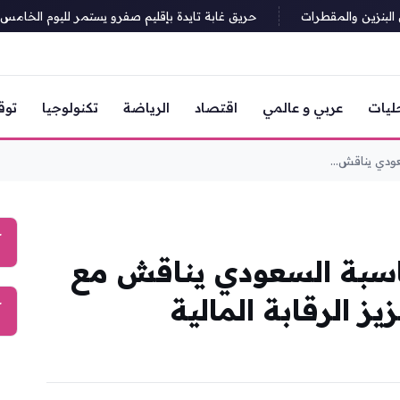
زين والمقطرات
حريق غابة تايدة بإقليم صفرو يستمر لليوم الخامس ويطال 120 هكتا
ليات
عربي و عالمي
اقتصاد
الرياضة
تكنولوجيا
توق
ودي يناقش...
آ
حاسبة السعودي يناقش مع
ز الرقابة المالية
آ