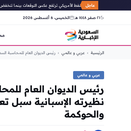
عاجل
مخزونات النفط الأمريكي ترتفع عكس التوقعات بينما تنخفض البن
٢١ صفر ١٤٤٨ هـ
|
الخميس، 6 أغسطس 2026
مح
التجاوز
الرئيسية
›
عربي و عالمي
›
رئيس الديوان العام للمحاسبة السع
إلى
المحتوى
عربي و عالمي
رئيس الديوان العام للم
نظيرته الإسبانية سبل تعزي
والحوكمة