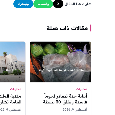
شارك هذا المقال:
X
واتساب
تيليجرام
مقالات ذات صلة
محليات
محليات
أمانة جدة تصادر لحوماً
مكتبة الملك
فاسدة وتغلق 30 بسطة
العامة تشا
عشوائية ضمن حملة
أغسطس 9, 2026
أغسطس 9, 2026
ببريمان
الكورية الجن