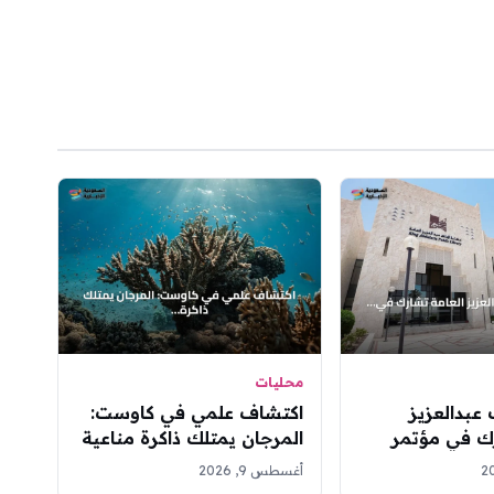
محليات
 عبدالعزيز
اكتشاف علمي في كاوست:
رك في مؤتمر
المرجان يمتلك ذاكرة مناعية
(IFLA 2026) بمدينة بوسان
لمواجهة الأمراض
أغسطس 9, 2026
وبية