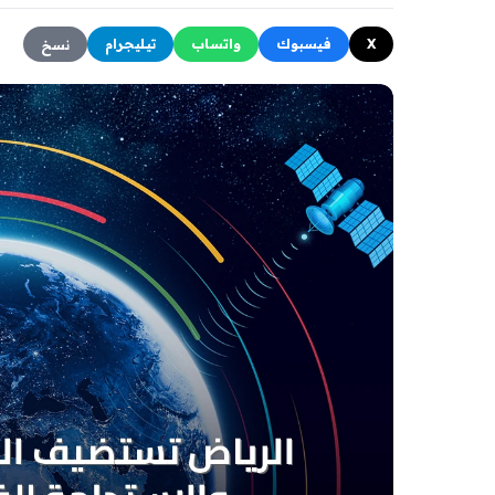
X
فيسبوك
واتساب
تيليجرام
نسخ