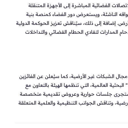
مر “WRC-27″، فتح آفاق الاتصالات الفضائية المباشرة إلى الأجهزة المتنقلة
وأسواقه الناشئة، ويستعرض دور الفضاء كمنصة بنية
رض. إضافة إلى ذلك، سيُناقش تعزيز الحوكمة الدولية
دحام المدارات لتفادي الحطام الفضائي والتداخلات
جال الشبكات غير الأرضية، كما سيُعلن عن الفائزين
في مسابقة “Non‑Terrestrial Networks 2026” البحثية العالمية، التي تنظمها الهيئة بالتعاون مع
ندسي الكهرباء والإلكترونيات (IEEE). وستجرى جلسات حوارية وعروض تقديمية متخصصة
ضية، وتناقش الجوانب التنظيمية والعلمية المتعلقة