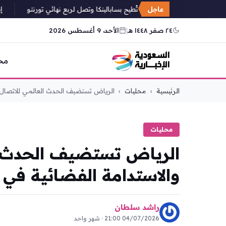
عاجل
ألكسندروفا تُطيح بسابالينكا وتصل لربع نهائي تورنتو
إسلام 
٢٤ صفر ١٤٤٨ هـ
|
الأحد، 9 أغسطس 2026
مح
التجاوز
الرئيسية
›
محليات
›
الرياض تستضيف الحدث العالمي للاتصال و
إلى
المحتوى
محليات
الرياض تستضيف الحدث ا
والاستدامة الفضائية في أ
راشد سلطان
04/07/2026 21:00 · شهر واحد