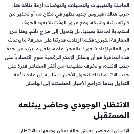
العاجلة والتنبيهات والتحليلات والتوقعات: أزمة طاقة هنا،
حرب هناك، فيروس جديد يظهر في مكان ما، أو تحذير من
كارثة بيئية وشيكة. ومع مرور الوقت، لا يعود الخوف
استجابة لحادثة بعينها، بل يتحول إلى مزاج دائم. وهنا تبرز
المفارقة الكبرى: فكلما ازدادت قدرتنا على معرفة ما يحدث
في العالم ازداد شعورنا بالعجز أمامه. ولعل ما يزيد من حدة
هذه الظاهرة هو أن وسائل الإعلام الرقمية تقوم اقتصادياً على
جذب الانتباه، والخوف بطبيعته من أكثر المشاعر قدرة على
جذب الانتباه. لذلك تتحول الأخبار السلبية إلى مادة دائمة
التداول بينما تتراجع الأخبار المطمئنة إلى الهامش.
الانتظار الوجودي وحاضر يبتلعه
المستقبل
الإنسان المعاصر يعيش حالة يمكن وصفها بـ«الانتظار