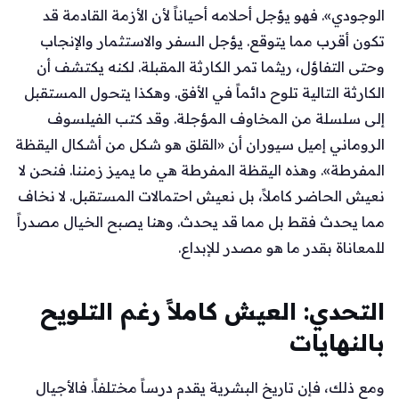
الوجودي». فهو يؤجل أحلامه أحياناً لأن الأزمة القادمة قد
تكون أقرب مما يتوقع. يؤجل السفر والاستثمار والإنجاب
وحتى التفاؤل، ريثما تمر الكارثة المقبلة. لكنه يكتشف أن
الكارثة التالية تلوح دائماً في الأفق. وهكذا يتحول المستقبل
إلى سلسلة من المخاوف المؤجلة. وقد كتب الفيلسوف
الروماني إميل سيوران أن «القلق هو شكل من أشكال اليقظة
المفرطة». وهذه اليقظة المفرطة هي ما يميز زمننا. فنحن لا
نعيش الحاضر كاملاً، بل نعيش احتمالات المستقبل. لا نخاف
مما يحدث فقط بل مما قد يحدث. وهنا يصبح الخيال مصدراً
للمعاناة بقدر ما هو مصدر للإبداع.
التحدي: العيش كاملاً رغم التلويح
بالنهايات
ومع ذلك، فإن تاريخ البشرية يقدم درساً مختلفاً. فالأجيال