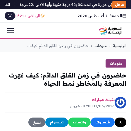
عاجل
على حرارة في المملكة بـ49 درجة مئوية وأبها الأدنى بـ20 درجة
اتفاقية مك
الجمعة، 7 أغسطس 2026
الرياض +21°C
التجاوز
الرئيسية
›
منوعات
›
حاضرون في زمن القلق الدائم: كيف...
إلى
المحتوى
منوعات
حاضرون في زمن القلق الدائم: كيف غيّرت
المعرفة بالمخاطر نمط الحياة
بثينة مبارك
11/06/2026 07:00 · شهرين
X
فيسبوك
واتساب
تيليجرام
نسخ