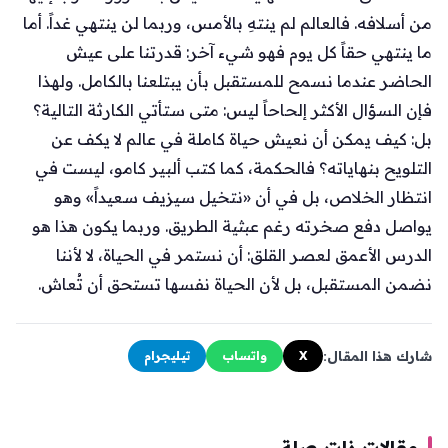
من أسلافه. فالعالم لم ينتهِ بالأمس، وربما لن ينتهي غداً. أما
ما ينتهي حقاً كل يوم فهو شيء آخر: قدرتنا على عيش
الحاضر عندما نسمح للمستقبل بأن يبتلعنا بالكامل. ولهذا
فإن السؤال الأكثر إلحاحاً ليس: متى ستأتي الكارثة التالية؟
بل: كيف يمكن أن نعيش حياة كاملة في عالم لا يكف عن
التلويح بنهاياته؟ فالحكمة، كما كتب ألبير كامو، ليست في
انتظار الخلاص، بل في أن «نتخيل سيزيف سعيداً» وهو
يواصل دفع صخرته رغم عبثية الطريق. وربما يكون هذا هو
الدرس الأعمق لعصر القلق: أن نستمر في الحياة، لا لأننا
نضمن المستقبل، بل لأن الحياة نفسها تستحق أن تُعاش.
شارك هذا المقال:
X
واتساب
تيليجرام
مقالات ذات صلة