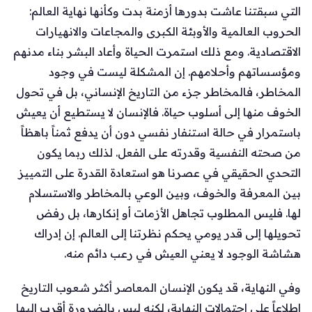
التي سبقتنا عاشت بدورها أزمنة بدت وكأنها نهاية العالم:
الحروب العالمية والأوبئة الكبرى والمجاعات والانهيارات
الاقتصادية. ومع ذلك استمرت الحياة وأعاد البشر بناء مدنهم
ومؤسساتهم وأحلامهم. إن المشكلة ليست في وجود
المخاطر، فالمخاطر جزء من التاريخ الإنساني، بل في تحول
الخوف منها إلى أسلوب حياة. فالإنسان لا يستطيع أن يعيش
باستمرار في حالة استنفار نفسي دون أن يدفع ثمناً باهظاً
من صحته النفسية وقدرته على الفعل. لذلك ربما يكون
التحدي الحقيقي في عصرنا هو استعادة القدرة على التمييز
بين المعرفة والخوف، وبين الوعي بالمخاطر والاستسلام
لها. فليس المطلوب تجاهل الأزمات أو إنكارها، بل رفض
تحويلها إلى قدر يومي يحكم نظرتنا إلى العالم. إن إدراك
هشاشة الوجود لا يعني العيش في رعب دائم منه.
وفي النهاية، قد يكون الإنسان المعاصر أكثر شعوب التاريخ
اطلاعاً على احتمالات النهاية، لكنه ليس بالضرورة أقرب إليها