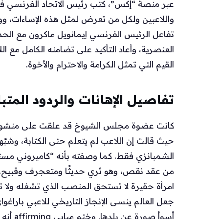
عبر منصة “إكس”، كتب رئيس الاتحاد الفرنسي فيلي
واللاعبين ولكل من تعرض لمثل هذه الإساءات، ووص
تفاعل الرئيس الفرنسي إيمانويل ماكرون مع الحد
العنصرية، وأعاد التأكيد على تضامنه الكامل مع ال
القيم التي تمثل الكرامة والاحترام والأخوة.
تفاصيل الإهانات والردود المتبا
كانت عضوة مجلس الشيوخ قد علقت على منشور ي
حيث قالت إن اللاعب لم يتعلم حتى الكتابة، وش
الشمبانزي فقط. كما وصفته بأنه “كاميروني مستع
من عقد نقص، وهو ثري حديثًا ومتعجرف وقبيح. و
جعل العالم ينسى الإنجاز التاريخي للاعبي باراغ
أسوأ صور