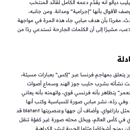
ب ديالو أنه يقدّم دعمه الكامل لقائد المنتخب
ف الأقوال بأنها “إجرامية” ومدانة. ومن جانبه،
ث، مغردًا بأن هدف مبابي جاء هذه المرة في مواجهة
لاعب، مشيرًا إلى أن الكلمات الجارحة تستدعي ردًا من
دلة
تعلق بمهاجم فرنسا عبر “إكس” بعبارات مسيئة،
بّهت نشأته بشرب حليب جوز الهند وسماع أصوات
مر” يتظاهر بأنه فرنسي قوي، واتهمته بأنه يعاني
في ردّه، نشر مبابي صورة للسياسية وكتب أنها
امرأة حقيرة لا تستحق المنصب الذي تشغله ولا تمثل باراغواي. وأضاف أن جهها وعنصريتها blatant قد
واي في كأس العالم، ويحّل محله صورة غير كفؤة تنقل
ة عن بلدها. وختم مبابي affirming أنه لن يمنح أشخاصًا مثلها الحرية لنشر الكراهية