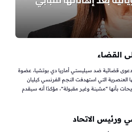
لى القضاء
 دعوى قضائية ضد سيليستي أماريا دي بوتشيا، عضوة
 العنصرية التي استهدفت النجم الفرنسي كيليان
ات بأنها “مشينة وغير مقبولة”، مؤكدًا أنه سيقدم
ي ورئيس الاتحاد