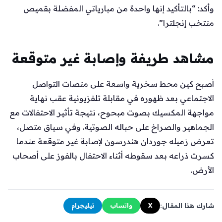
وأكد: “بالتأكيد إنها واحدة من مبارياتي المفضلة بقميص
منتخب إنجلترا”.
مشاهد طريفة وإصابة غير متوقعة
أصبح كين محط سخرية واسعة على منصات التواصل
الاجتماعي بعد ظهوره في مقابلة تلفزيونية عقب نهاية
مواجهة المكسيك بصوت مبحوح، نتيجة تأثير الاحتفالات مع
الجماهير والصراخ على حباله الصوتية. وفي سياق متصل،
تعرض زميله جوردان هندرسون لإصابة غير متوقعة عندما
كسرت ذراعه بعد سقوطه أثناء الاحتفال بالفوز على أصحاب
الأرض.
شارك هذا المقال:
X
واتساب
تيليجرام