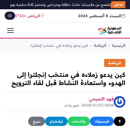
عاجل
بة الجزائرية تفصح عن ملابسات حادث حافلة بومرداس وتحتجز ثلاثة مشتبه بهم
عليي
السبت، 8 أغسطس 2026
الرياض +21°C
التجاوز
الرئيسية
›
الرياضة
›
كين يدعو زملاءه في منتخب إنجلترا...
إلى
المحتوى
الرياضة
كين يدعو زملاءه في منتخب إنجلترا إلى
الهدوء واستعادة النشاط قبل لقاء النرويج
فهد التميمي
07/07/2026 23:00 · شهر واحد
X
فيسبوك
واتساب
تيليجرام
نسخ