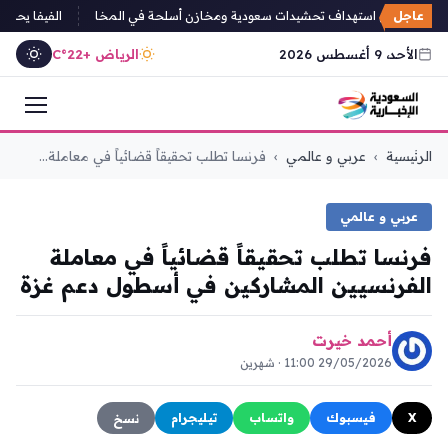
عاجل
يون يعلنون استهداف تحشيدات سعودية ومخازن أسلحة في المخا
الفيفا يحذر من
الأحد، 9 أغسطس 2026
الرياض +22°C
التجاوز
الرئيسية
›
عربي و عالمي
›
فرنسا تطلب تحقيقاً قضائياً في معاملة...
إلى
المحتوى
عربي و عالمي
فرنسا تطلب تحقيقاً قضائياً في معاملة
الفرنسيين المشاركين في أسطول دعم غزة
أحمد خيرت
29/05/2026 11:00 · شهرين
X
فيسبوك
واتساب
تيليجرام
نسخ