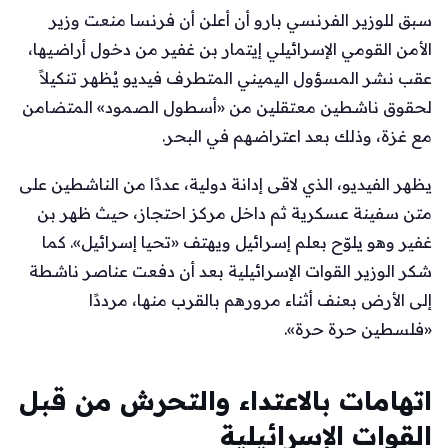
سبق للوزير الفرنسي بارو أن أعلن أن فرنسا منعت وزير
الأمن القومي الإسرائيلي إيتمار بن غفير من دخول أراضيها،
عقب نشر المسؤول اليميني المتطرف فيديو يُظهر تنكيلاً
لحقوق ناشطين معتقلين من «أسطول الصمود» المتضامن
مع غزة، وذلك بعد اعتراضهم في البحر.
يظهر الفيديو، الذي لاقى إدانة دولية، عددًا من الناشطين على
متن سفينة عسكرية ثم داخل مركز احتجاز، حيث ظهر بن
غفير وهو يلوّح بعلم إسرائيل ويهتف «تحيا إسرائيل». كما
شكر الوزير القوات الإسرائيلية بعد أن دفعت عناصر ناشطة
إلى الأرض بعنف أثناء مرورهم بالقرب منها، مرددًا
«فلسطين حرة حرة».
اتهامات بالاعتداء والتحرش من قبل
القوات الإسرائيلية