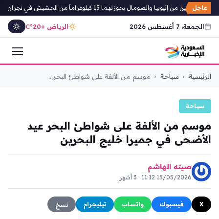
عاجل
 من إثيوبيا والصومال بحوزتهما 15 كيلوغراماً من الحشيش في نجران
معد
الجمعة، 7 أغسطس 2026
الرياض +20°C
التجاوز
الرئيسية
›
سياحة
›
موسم من الألفة على شواطئ البحر...
إلى
المحتوى
سياحة
موسم من الألفة على شواطئ البحر عيد
الأضحى في جميرا خليج البحرين
صيته الهاشم
15/05/2026 11:12 · 3 أشهر
X
فيسبوك
واتساب
تيليجرام
نسخ