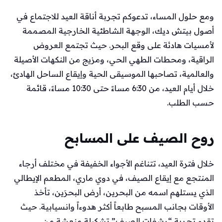
ومع حلول المساء، تدعوكم تجربة أناقة العيد للاجتماع في
أصول بيتش ديك، الوجهة الشاطئية الخارجية المصممة
لأمسيات هادئة على وقع البحر. حيث تجتمع العروض
الراقية، ومحطات الطهي الحي، ومزيج من النكهات الأصيلة
والعالمية، تصاحبها الموسيقى الحية وإيقاع الساحل الهادئ،
خلال أيام العيد، من 6:30 مساءً حتى 10:30 مساءً، قائمة
حسب الطلب.
روح الصيف على المسابح
خلال فترة العيد، تتناغم الأجواء الخفيفة في مختلف أرجاء
المنتجع مع إيقاع الصيف، في دوي ماري، المطعم الإيطالي
الذي يستلهم اسمه من البحرين، أرض البحرَين، تأخذ
الأوقات بجانب المسبح طابعاً أكثر هدوءاً وانسيابية. حيث
تقدم تجربة “رشفات الصيف” تشكيلة منعشة من