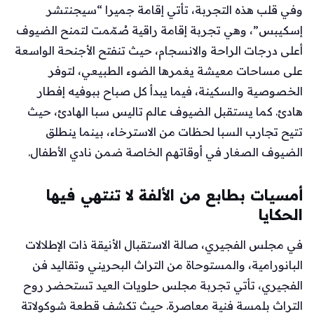
وفي قلب هذه التجربة، تأتي إقامة جميرا “سيجنتشر
إسكيبس”، وهي تجربة إقامة راقية صُمّمت لتمنح الضيوف
أعلى درجات الراحة والانسجام، حيث تنفتح الأجنحة الواسعة
على مساحات معيشة يغمرها الضوء الطبيعي، لتوفر
الخصوصية والسكينة، فيما يبدأ كل صباح ببوفيه إفطار
هادئ. كما يستقبل الضيوف عالم تاليس سبا الهادئ، حيث
تتيح تجارب السبا لحظات من الاسترخاء، بينما ينطلق
الضيوف الصغار في أوقاتهم الخاصة ضمن نادي الأطفال.
أمسيات بطابع من الألفة لا تنتهي فيها
الحكايا
في مجلس الفجيري، صالة الاستقبال الأنيقة ذات الإطلالات
البانورامية، والمستوحاة من التراث البحريني وتقاليد فن
الفجيري، تأتي تجربة مجلس حلويات العيد تستحضر روح
التراث بلمسة فنية معاصرة. حيث تكشف قطعة شوكولاتة