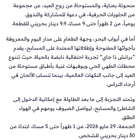
منحوتة بعناية، والمستوحاة من روح العيد، عن مجموعة
من الحلويات الحرفية، في دعوة للمشاركة والتذوق.
يومياً، من 2 ظهراً حتى 9 مساءً، 9.9 دينار بحريني للقطعة.
أما في أبواب البحر، وجهة الطعام على مدار اليوم والمعروفة
بأجوائها المفتوحة وإطلالاتها الممتدة على المسابح، يقدم
“برانش ذا جاي” تجربة احتفالية نابضة بالحياة. حيث تتنوع
محطات الطهي الحي وبوفيهات غنية بأطباق مستوحاة من
العيد إلى جانب النكهات العالمية، بينما تنساب الألحان في
أرجاء التراس.
وتمتد التجربة إلى ما بعد الطاولة مع إمكانية الدخول إلى
الشاطئ والمسابح، ليواصل الضيوف يومهم في الهواء
الطلق.
الجمعة، 29 مايو 2026، من 1 ظهراً حتى 5 مساءً، ابتداءً من
30 دينار بحريني للشخص.