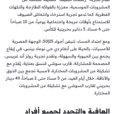
المشروبات الموسمية، معززة بالفواكه الطازجة والنكهات
العطرية. كما تدعو تجربة استرخاء وانتعاش الضيوف
للاستمتاع بأوقات مريحة واجتماعية يومياً، من 10 صباحاً
حتى 6 مساءً، 5 دنانير بحرينية للكأس.
ومع امتداد المساء، تنبض أجواء 25|50، الوجهة العصرية
للأمسيات، بالحياة على أنغام دي جي نوماد بيتس، في إيقاع
يجمع بين الحيوية والسهولة، وتقدم تجربة رولز آند غريبس،
المصممة للمشاركة، قارب سوشي مُنسق بعناية، يُقدّم مع
تشكيلة من المشروبات المختارة، لأمسية تجمع بين الذوق
والأناقة، خلال أيام العيد، من 5 مساءً حتى 2 صباحاً، 49 دينار
بحريني لقارب السوشي مع تشكيلة من المشروبات
المختارة.
العافية والتجدد لجميع أفراد