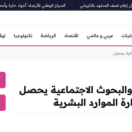
علام تصف المشهد بالتاريخي
المركز الوطني للأرصاد: أجواء حارة وأمطار 
ليات
عربي و عالمي
اقتصاد
الرياضة
تكنولوجيا
توق
عية يحصل...
آ
والبحوث الاجتماعية يحصل
ة الموارد البشرية
آ