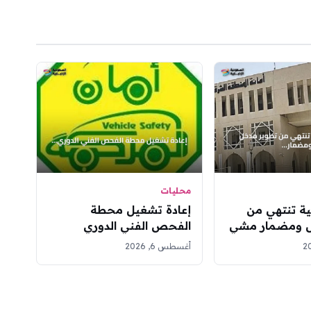
محليات
ية تنتهي من
إعادة تشغيل محطة
ل ومضمار مشي
الفحص الفني الدوري
اتين ببقيق
للمركبات في حي المروة
أغسطس 6, 2026
بجدة