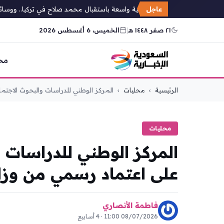
عاجل
حفاوة عربية واسعة باستقبال محمد صلاح في تركيا.. ووسائل إ
٢١ صفر ١٤٤٨ هـ
|
الخميس، 6 أغسطس 2026
مح
التجاوز
الرئيسية
›
محليات
›
المركز الوطني للدراسات والبحوث الاجتما
إلى
المحتوى
محليات
المركز الوطني للدراسات 
على اعتماد رسمي من وزار
فاطمة الأنصاري
08/07/2026 11:00 · 4 أسابيع