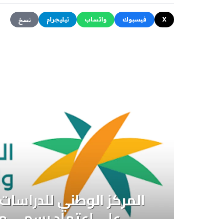
X
فيسبوك
واتساب
تيليجرام
نسخ