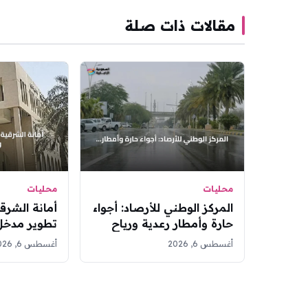
مقالات ذات صلة
محليات
محليات
المركز الوطني للأرصاد: أجواء
أمانة الشرق
حارة وأمطار رعدية ورياح
تطوير مدخ
مثيرة للغبار على عدة مناطق
في حي البس
أغسطس 6, 2026
أغسطس 6, 2026