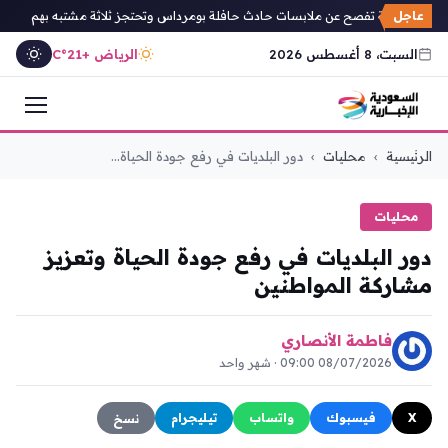
عاجل
بة الجزائرية تفصح عن ملابسات حادث حافلة بومرداس وتحتجز ثلاثة مشتبه بهم
علي
السبت، 8 أغسطس 2026
الرياض +21°C
التجاوز
الرئيسية
›
محليات
›
دور البلديات في رفع جودة الحياة...
إلى
المحتوى
محليات
دور البلديات في رفع جودة الحياة وتعزيز
مشاركة المواطنين
فاطمة الأنصاري
08/07/2026 09:00 · شهر واحد
X
فيسبوك
واتساب
تيليجرام
نسخ