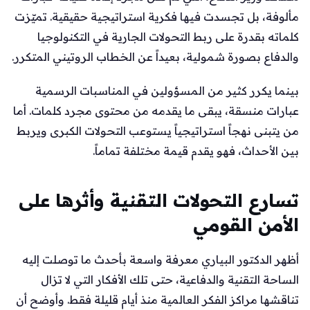
مألوفة، بل تجسدت فيها فكرية استراتيجية حقيقية. تميّزت
كلماته بقدرة على ربط التحولات الجارية في التكنولوجيا
والدفاع بصورة شمولية، بعيداً عن الخطاب الروتيني المتكرر.
بينما يكرر كثير من المسؤولين في المناسبات الرسمية
عبارات منسقة، يبقى ما يقدمه من محتوى مجرد كلمات. أما
من يتبنى نهجاً استراتيجياً يستوعب التحولات الكبرى ويربط
بين الأحداث، فهو يقدم قيمة مختلفة تماماً.
تسارع التحولات التقنية وأثرها على
الأمن القومي
أظهر الدكتور البياري معرفة واسعة بأحدث ما توصلت إليه
الساحة التقنية والدفاعية، حتى تلك الأفكار التي لا تزال
تناقشها مراكز الفكر العالمية منذ أيام قليلة فقط. وأوضح أن