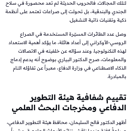
لتلك المجالات. فالحروب الحديثة لم تعد محصورة في سلاح
الجندي والبندقية، بل تحولت إلى صراعات تعتمد على أنظمة
ذكية وتقنيات ذاتية التشغيل.
وصل عدد الطائرات المسيّرة المستخدمة في الصراع
الروسي‑الأوكراني إلى أعداد هائلة، ما يؤكد أهمية الاستعداد
لهذه التكنولوجيا. وعند سؤاله عن خلفيته في الاتصالات
والمعلومات، صرح الدكتور البياري بوضوح أنه يدعم إدماج
الذكاء الاصطناعي في وزارة الدفاع، معبراً عن تفاؤله التام
بالمبادرة.
تقييم شفافية هيئة التطوير
الدفاعي ومخرجات البحث العلمي
أظهر الدكتور فالح السليمان، محافظ هيئة التطوير الدفاعي،
صراحةً لافتة عندما ناقش نتائج الأبحاث الجامعية، مشيراً