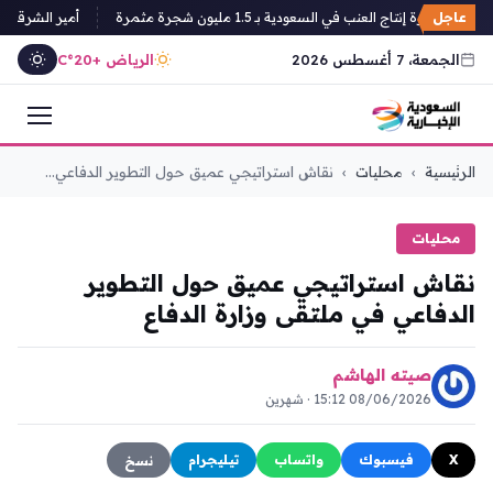
عاجل
صدارة إنتاج العنب في السعودية بـ 1.5 مليون شجرة مثمرة
أمير الشرقية يطّ
الجمعة، 7 أغسطس 2026
الرياض +20°C
التجاوز
الرئيسية
›
محليات
›
نقاش استراتيجي عميق حول التطوير الدفاعي...
إلى
المحتوى
محليات
نقاش استراتيجي عميق حول التطوير
الدفاعي في ملتقى وزارة الدفاع
صيته الهاشم
08/06/2026 15:12 · شهرين
X
فيسبوك
واتساب
تيليجرام
نسخ