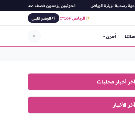
 رسمية لزيارة الرياض
الحوثيون يزعمون قصف معسكر صحن الجن في مأ
الرياض +16°C
الوضع الليلي
عاتنا
أخرى
خر أخبار محليات
خر الأخبار