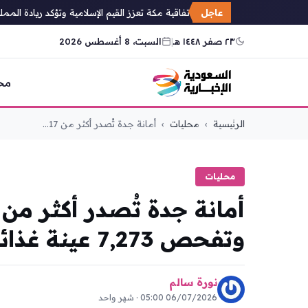
عاجل
السديس: اتفاقية مكة تعزز القيم الإسلامية وتؤكد ريادة المملكة
٢٣ صفر ١٤٤٨ هـ
|
السبت، 8 أغسطس 2026
مح
التجاوز
الرئيسية
›
محليات
›
أمانة جدة تُصدر أكثر من 17...
إلى
المحتوى
محليات
وتفحص 7,273 عينة غذائية في يونيو
نورة سالم
06/07/2026 05:00 · شهر واحد