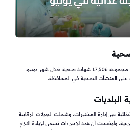
صحية
أعلنت أمانة محافظة جدة أنها أصدرت وجددت ما مجموعه 17,506 شهادة صحية خلال شهر يونيو،
ة على المنشآت الصحية في المحافظة.
 البلديات
انة بأن فرقها نفذت فحص 7,273 عينة غذائية عبر إدارة المختبرات، وشملت الجولات الرقابية
ية الموجودة في نطاق 11 بلدية فرعية. وأوضحت أن هذه الإجراءات تسعى لزيادة التزام