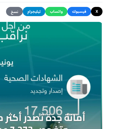
X
فيسبوك
واتساب
تيليجرام
نسخ