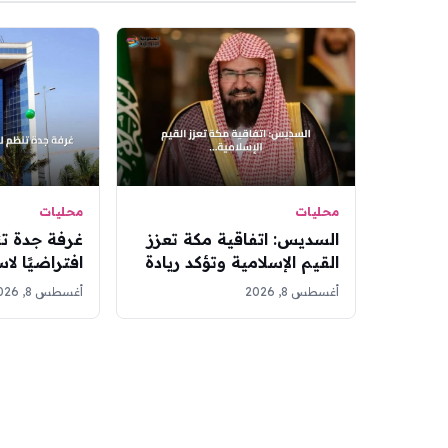
محليات
محليات
السديس: اتفاقية مكة تعزز
غرفة جدة تن
القيم الإسلامية وتؤكد ريادة
افتراضيًا ل
المملكة
نظام رصد لل
أغسطس 8, 2026
أغسطس 8, 2026