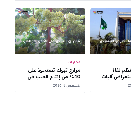
محليات
ظم لقاءً
مزارع تبوك تستحوذ على
استعراض آليات
40% من إنتاج العنب في
تتبع الدوائي
المملكة بأكثر من 1.5 مليون
أغسطس 8, 2026
شجرة