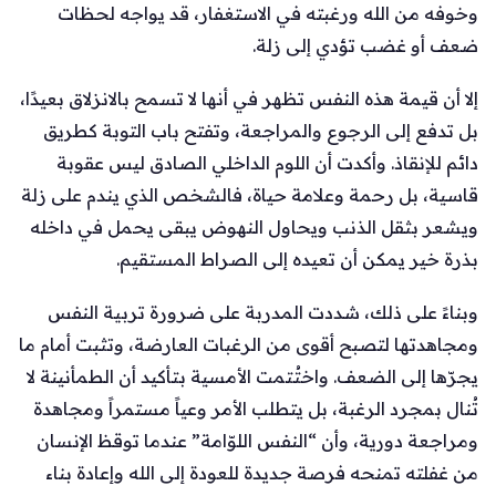
وخوفه من الله ورغبته في الاستغفار، قد يواجه لحظات
ضعف أو غضب تؤدي إلى زلة.
إلا أن قيمة هذه النفس تظهر في أنها لا تسمح بالانزلاق بعيدًا،
بل تدفع إلى الرجوع والمراجعة، وتفتح باب التوبة كطريق
دائم للإنقاذ. وأكدت أن اللوم الداخلي الصادق ليس عقوبة
قاسية، بل رحمة وعلامة حياة، فالشخص الذي يندم على زلة
ويشعر بثقل الذنب ويحاول النهوض يبقى يحمل في داخله
بذرة خير يمكن أن تعيده إلى الصراط المستقيم.
وبناءً على ذلك، شددت المدربة على ضرورة تربية النفس
ومجاهدتها لتصبح أقوى من الرغبات العارضة، وتثبت أمام ما
يجرّها إلى الضعف. واختُتمت الأمسية بتأكيد أن الطمأنينة لا
تُنال بمجرد الرغبة، بل يتطلب الأمر وعياً مستمراً ومجاهدة
ومراجعة دورية، وأن “النفس اللوّامة” عندما توقظ الإنسان
من غفلته تمنحه فرصة جديدة للعودة إلى الله وإعادة بناء