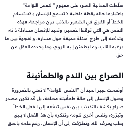
سلّطت الفعالية الضوء على مفهوم “النفس اللوّامة”
باعتبارها حالة يقظة داخلية لا تسمح للإنسان بالاستسلام
للخطأ أو الغرق في الشعور بالذنب دون مراجعة. فهذه
النفس هي التي توقظ الضمير، وتعيد للإنسان مساءلة ذاته،
وتدفعه إلى طرح أسئلة عميقة حول مساره، والفجوة بين ما
يرغبه القلب، وما يطمئن إليه الروح، وما يحدده العقل من
حق.
الصراع بين الندم والطمأنينة
أوضحت عبير العيد أن “النفس اللوّامة” لا تعني بالضرورة
وصول الإنسان إلى حالة طمأنينة مطلقة، بل قد تكون مصدر
صراع يكشف التذبذب بين نفس تدفعه إلى الفعل الخطأ
وتبرّره، ونفس أخرى تلومه وتذكره بأن هذا الفعل لا يليق
بقلب يعرف الله. وتطرّقت إلى أن الإنسان، رغم علمه بالحق