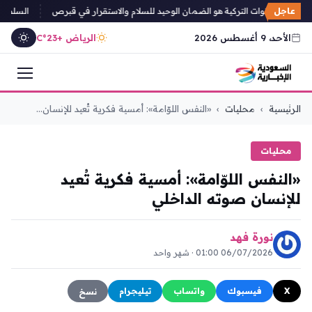
عاجل
: وجود القوات التركية هو الضمان الوحيد للسلام والاستقرار في قبرص
السلطات ال
الأحد، 9 أغسطس 2026
الرياض +23°C
التجاوز
الرئيسية
›
محليات
›
«النفس اللوّامة»: أمسية فكرية تُعيد للإنسان...
إلى
المحتوى
محليات
«النفس اللوّامة»: أمسية فكرية تُعيد
للإنسان صوته الداخلي
نورة فهد
06/07/2026 01:00 · شهر واحد
X
فيسبوك
واتساب
تيليجرام
نسخ