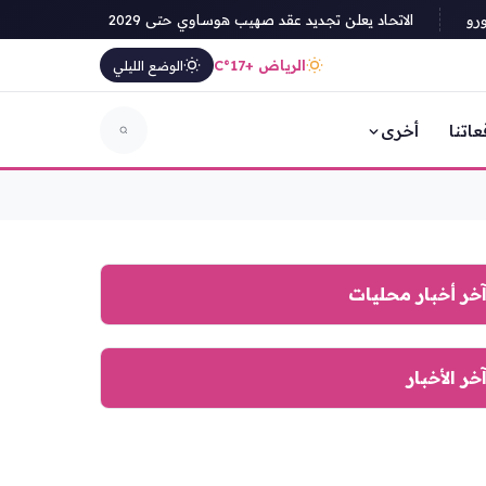
الاتحاد يعلن تجديد عقد صهيب هوساوي حتى 2029
كرة 'يد الله' لم
الرياض +17°C
الوضع الليلي
عاتنا
أخرى
خر أخبار محليات
خر الأخبار