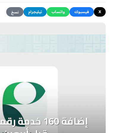
X
فيسبوك
واتساب
تيليجرام
نسخ