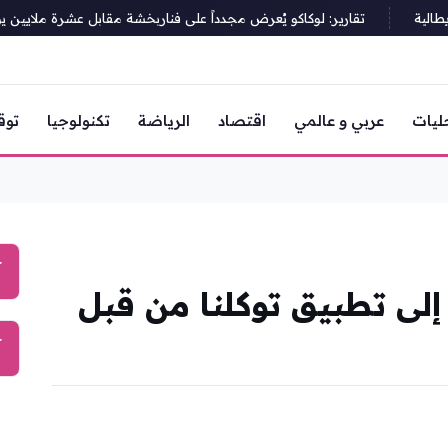
ية
تقارير: لوكاكو يُعرض مجدداً على فناربخشة مقابل عشرة ملايين يورو
ليات
عربي و عالمي
اقتصاد
الرياضة
تكنولوجيا
توق
آ
قمية إلى تطبيق توكلنا من قبل
آ