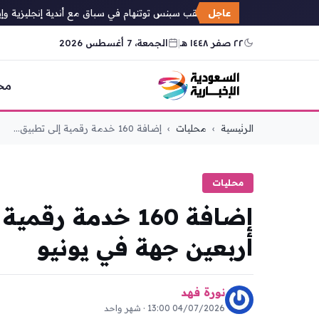
عاجل
ليفربول يتعقب سبنس توتنهام في سباق مع أندية إنجليزية وإيطال
٢٢ صفر ١٤٤٨ هـ
|
الجمعة، 7 أغسطس 2026
مح
التجاوز
الرئيسية
›
محليات
›
إضافة 160 خدمة رقمية إلى تطبيق...
إلى
المحتوى
محليات
إضافة 160 خدمة ر
أربعين جهة في يونيو
نورة فهد
04/07/2026 13:00 · شهر واحد