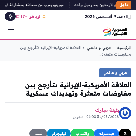
عاجل
يغادر إلى الأرجنتين بعد رحيل والده
مورينيو يعرب عن سعادته بمشاركة فينسيوس
الأحد، 9 أغسطس 2026
الرياض +17°C
التجاوز
الرئيسية
›
عربي و عالمي
›
العلاقة الأمريكية‑الإيرانية تتأرجح بين
إلى
مفاوضات متعثرة...
المحتوى
عربي و عالمي
العلاقة الأمريكية‑الإيرانية تتأرجح بين
مفاوضات متعثرة وتهديدات عسكرية
بثينة مبارك
31/05/2026 01:00 · شهرين
X
فيسبوك
واتساب
تيليجرام
نسخ