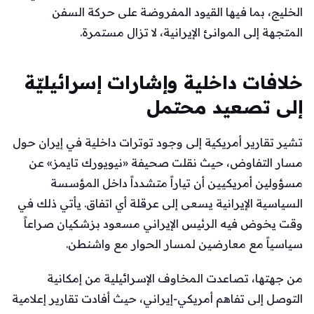
الخليج، بما فيها القيود المفروضة على حركة السفن
المتجهة إلى الموانئ الإيرانية، لا تزال مستمرة.
خلافات داخلية وإشارات إسرائيليّة
إلى تصعيد محتمل
تشير تقارير أمريكية إلى وجود توترات داخلية في إيران حول
مسار التفاوض، حيث نقلت صحيفة «نيويورك تايمز» عن
مسؤولين أمريكيين أن تياراً متشدداً داخل المؤسسة
السياسية الإيرانية يسعى إلى عرقلة أي اتفاق. يأتي ذلك في
وقت يخوض فيه الرئيس الإيراني مسعود بزشكيان صراعاً
سياسياً مع معارضين لمسار الحوار مع واشنطن.
من جهتها، تصاعدت المخاوف الإسرائيلية من إمكانية
التوصل إلى تفاهم أمريكي‑إيراني، حيث أفادت تقارير إعلامية