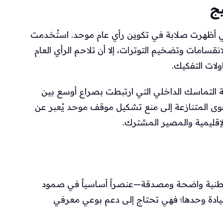
يج
ي أظهرت صلابة في تكوين رأي عام موحد. استُخدمت
قسامات وتضخيم التوترات، إلا أن تلاحم الرأي العام
لات التفكيك.
لتماسك الداخلي التي ارتبطت بصراع أوسع بين
قوى المتنازعة إلى منع تشكيل موقف موحد يُعبر عن
لإقليمية والمصير المشترك.
ية وطنية واضحة ومصدقة—عنصراً أساسياً في صمود
سيادة وحدها؛ فهي تحتاج إلى دعم بوعي معرفي