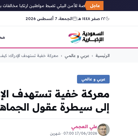
عاجل
القوات الخاصة للأمن البيئي تضبط مواطنين ارتكبا مخالفات بيئي
٢٢ صفر ١٤٤٨ هـ
|
الجمعة، 7 أغسطس 2026
مح
التجاوز
الرئيسية
›
عربي و عالمي
›
معركة خفية تستهدف الإدراك: كيف 
إلى
المحتوى
عربي و عالمي
معركة خفية تستهدف الإ
إلى سيطرة عقول الجماهي
علي العجمي
17/06/2026 07:00 · شهرين