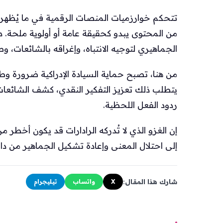
تتحكم خوارزميات المنصات الرقمية في ما يُظهر 
من المحتوى يبدو كحقيقة عامة أو أولوية ملحة. د
الجماهيري لتوجيه الانتباه، وإغراقه بالشائعات، 
من هنا، تصبح حماية السيادة الإدراكية ضرورة و
يتطلب ذلك تعزيز التفكير النقدي، كشف الشائعات،
ردود الفعل اللحظية.
إن الغزو الذي لا تُدركه الرادارات قد يكون أخطر 
إلى احتلال المعنى وإعادة تشكيل الجماهير من داخ
شارك هذا المقال:
X
واتساب
تيليجرام