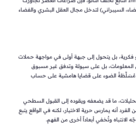
وفقاً لتقرير صادر عن مركز الابتكار Innovation Hub التابع لحلف الناتو، فإن صراعات العصر تجاوزت
 الفضاء، السيبراني) لتدخل مجال العقل البشري والفضاء
فكرية، بل يتحول إلى جبهة أولى في مواجهة حملات
ص المعلومات، بل على سيولة وتدفق غير مسبوق
ت، مُسَلِّطَةً الضوء على قضايا هامشية على حساب
تحليلات، ما قد يضعفه ويقوده إلى القبول السطحي
الفرد أنه يمارس حرية الاختيار، لكنه في الواقع يتبع
 الانتباه وتُخفي أبعاداً أخرى من الفهم.