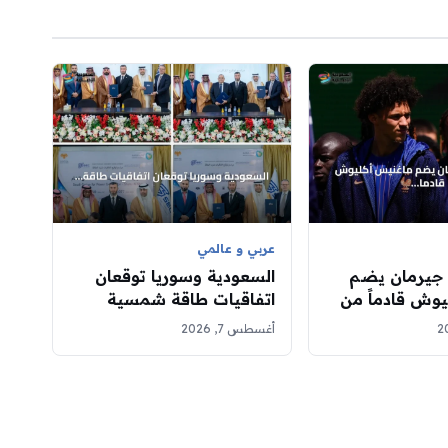
عربي و عالمي
جيرمان يضم
السعودية وسوريا توقعان
يوش قادماً من
اتفاقيات طاقة شمسية
موناكو في صفقة تبلغ 50
بقدرة 760 ميغاواط
أغسطس 7, 2026