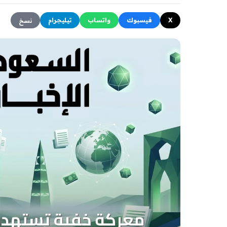
X
فيسبوك
واتساب
تيليجرام
نسخ