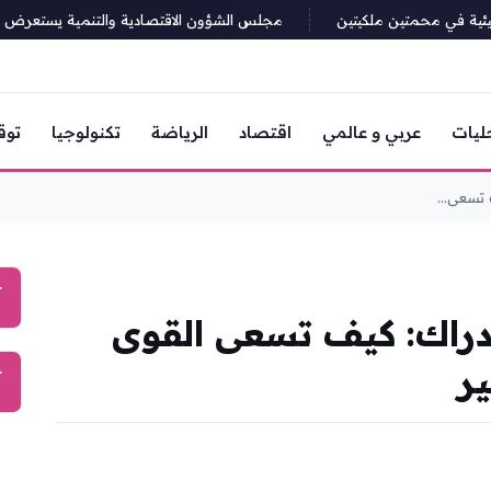
ة في محمتين ملكيتين
مجلس الشؤون الاقتصادية والتنمية يستعرض تقارير 
ليات
عربي و عالمي
اقتصاد
الرياضة
تكنولوجيا
توق
تسعى...
آ
دراك: كيف تسعى القوى
ر
آ