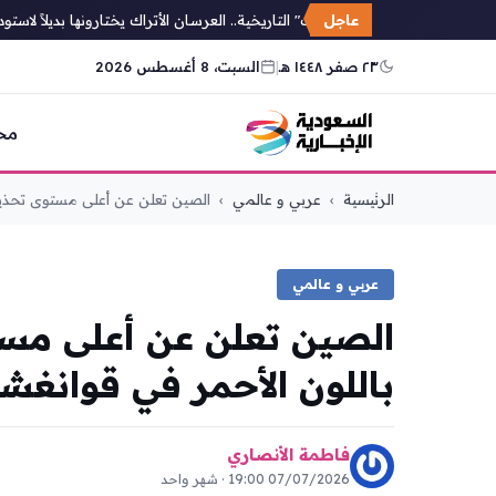
عاجل
قلعة "قوف" التاريخية.. العرسان الأتراك يختارونها بديلاً لاستوديو
٢٣ صفر ١٤٤٨ هـ
|
السبت، 8 أغسطس 2026
مح
التجاوز
الرئيسية
›
عربي و عالمي
›
الصين تعلن عن أعلى مستوى تحذير.
إلى
المحتوى
عربي و عالمي
الصين تعلن عن أعلى مست
باللون الأحمر في قوانغش
فاطمة الأنصاري
07/07/2026 19:00 · شهر واحد