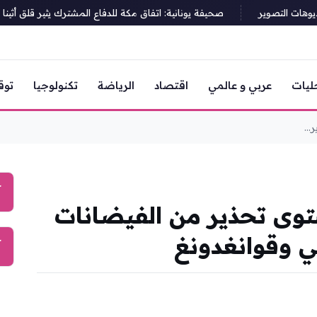
هات التصوير
صحيفة يونانية: اتفاق مكة للدفاع المشترك يثير قلق أثينا
ليات
عربي و عالمي
اقتصاد
الرياضة
تكنولوجيا
توق
..
آ
وى تحذير من الفيضانات
ي وقوانغدونغ
آ