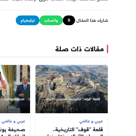
شارك هذا المقال:
X
واتساب
تيليجرام
مقالات ذات صلة
عربي و عالمي
عربي و عالمي
قلعة "قوف" التاريخية..
صحيفة يونان