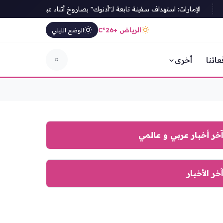
الإمارات: استهداف سفينة تابعة لـ"أدنوك" بصاروخ أثناء عبورها مضيق هرمز
الرياض +26°C
الوضع الليلي
عاتنا
أخرى
خر أخبار عربي و عالمي
خر الأخبار