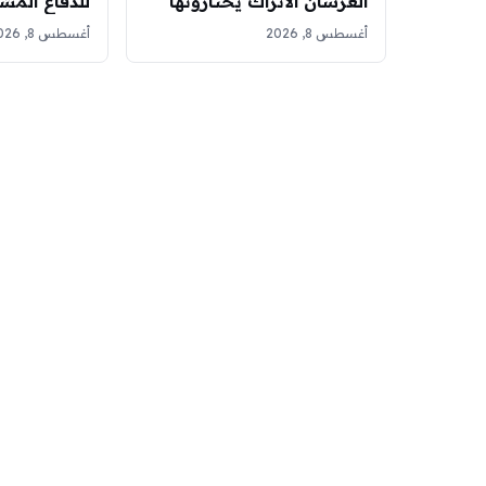
العرسان الأتراك يختارونها
للدفاع المش
بديلاً لاستوديوهات التصوير
أثينا
أغسطس 8, 2026
أغسطس 8, 2026