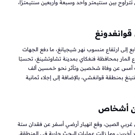
راوح بين سنتيمتر واحد وسبعة وأربعين سنتيمترًا،
 قوانغدونغ
بع إلى ارتفاع منسوب نهر شيجيانغ، ما دفع الجهات
اع المار بمحافظة فنغكاي بمدينة تشاوتشينغ، تحسبًا
نت أمس عن وفاة شخصين وتأثر نحو خمسين ألف
ينغ بمنطقة قوانغشي، بالإضافة إلى إجلاء ثمانية
ان أشخاص
 غربي الصين، وقع انهيار أرضي أسفر عن فقدان ستة
آخرين، وما زالت عمليات البحث جارية في المنطقة.