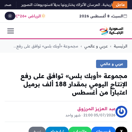
عاجل
قوف" التاريخية.. العرسان الأتراك يختارونها بديلاً لاستوديوهات التصوير
صحيفة يونان
السبت، 8 أغسطس 2026
الرياض +26°C
التجاوز
الرئيسية
›
عربي و عالمي
›
مجموعة «أوبك بلس» توافق على رفع...
إلى
المحتوى
عربي و عالمي
مجموعة «أوبك بلس» توافق على رفع
الإنتاج اليومي بمقدار 188 ألف برميل
اعتباراً من أغسطس
عبد العزيز المرزوق
05/07/2026 21:00 · شهر واحد
X
فيسبوك
واتساب
تيليجرام
نسخ