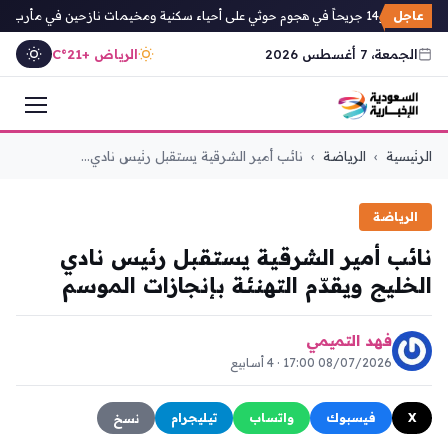
عاجل
اً في هجوم حوثي على أحياء سكنية ومخيمات نازحين في مأرب
الجمعة، 7 أغسطس 2026
الرياض +21°C
التجاوز
الرئيسية
›
الرياضة
›
نائب أمير الشرقية يستقبل رئيس نادي...
إلى
المحتوى
الرياضة
نائب أمير الشرقية يستقبل رئيس نادي
الخليج ويقدّم التهنئة بإنجازات الموسم
فهد التميمي
08/07/2026 17:00 · 4 أسابيع
X
فيسبوك
واتساب
تيليجرام
نسخ