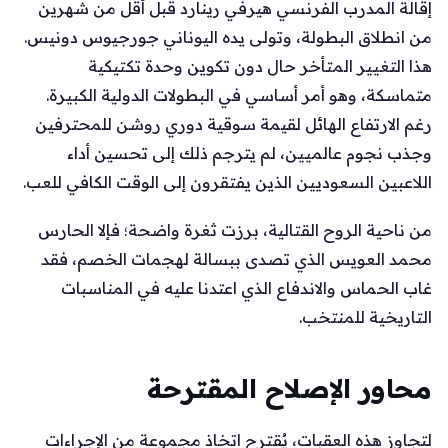
إقالة المدرب الفرنسي هيرفي رينارد قبل أقل من شهرين
من انطلاق البطولة، وتولى يده اليوناني جورجيوس دونيس.
هذا التغيير المتأخر حال دون تكوين وحدة تكتيكية
متماسكة، وهو أمر أساسي في البطولات الدولية الكبيرة.
رغم الارتفاع الهائل لقيمة سوقية دوري روشن للمحترفين
وجذب نجوم عالميين، لم يترجم ذلك إلى تحسين أداء
اللاعبين السعوديين الذين يفتقرون إلى الوقت الكافي للعب.
من ناحية الروح القتالية، برزت ثغرة واضحة؛ فإلا الحارس
محمد العويس الذي تصدى ببسالة لهجمات الخصم، فقد
غاب الحماس والاندفاع الذي اعتدنا عليه في المناسبات
التاريخية للمنتخب.
محاور الإصلاح المقترحة
لتجاوز هذه العقبات، يُقترح اتخاذ مجموعة من الإجراءات