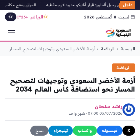
عاجل
ي يرفض رحيل ألفاريز: قرار أتلتيكو مدريد لا رجعة فيه
العراق يفتتح مكاتب لتسج
السبت، 8 أغسطس 2026
الرياض +23°C
التجاوز
الرئيسية
›
الرياضة
›
أزمة الأخضر السعودي وتوجيهات لتصحيح المسار...
إلى
المحتوى
الرياضة
أزمة الأخضر السعودي وتوجيهات لتصحيح
المسار نحو استضافة كأس العالم 2034
راشد سلطان
03/07/2026 07:00 · شهر واحد
X
فيسبوك
واتساب
تيليجرام
نسخ