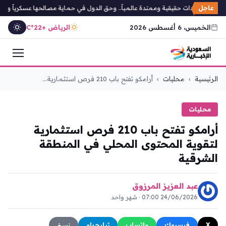
عاجل
كي: التهديدات حقيقية وممتدة عالمياً.. وحق الدول في حماية مصالحها عسكرياً وسياسي
الخميس، 6 أغسطس 2026
الرياض +22°C
التجاوز
الرئيسية
›
محليات
›
أرامكو تفتح باب 210 فرص استثمارية...
إلى
المحتوى
محليات
أرامكو تفتح باب 210 فرص استثمارية
لتقوية المحتوى المحلي في المنطقة
الشرقية
عبد العزيز المرزوق
24/06/2026 07:00 · شهر واحد
X
فيسبوك
واتساب
تيليجرام
نسخ