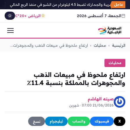
عاجل
والضريبة والجمارك تضبط 4.5 كيلوغرام من الشبو في منفذ الربع الخالي
القبض 
الجمعة، 7 أغسطس 2026
الرياض +20°C
التجاوز
الرئيسية
›
محليات
›
ارتفاع ملحوظ في مبيعات الذهب والمجوهرات...
إلى
المحتوى
محليات
ارتفاع ملحوظ في مبيعات الذهب
والمجوهرات بالمملكة بنسبة 11.4٪
صيته الهاشم
21/06/2026 07:00 · شهرين
X
فيسبوك
واتساب
تيليجرام
نسخ