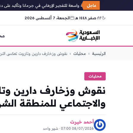
عاجل
إدانات عربية واسعة للتفجير الإرهابي في جرمانا وتأكيد على دعم س
٢٢ صفر ١٤٤٨ هـ
|
الجمعة، 7 أغسطس 2026
مح
التجاوز
الرئيسية
›
محليات
›
نقوش وزخارف دارين وتاروت تعكس التراث
إلى
المحتوى
محليات
نقوش وزخارف دارين وتار
والاجتماعي للمنطقة الشر
أحمد خيرت
08/07/2026 07:00 · شهر واحد