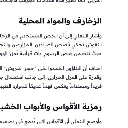
العربي. كما تُظهر هذه العلامات الجوانب الاجتماع
الزخارف والمواد المحلية
وأشار البنعلي إلى أن الجص المستخدم في الزخار
النقوش تحكي قصص الصيادين، المزارعين والتجار
حيث تتضمن بعض الرسوم آيات قرآنية تُعزز الهوية 
أضاف أن البناؤون اعتمدوا على “حجر الفروش” ال
وقدرة على العزل الحراري، إلى جانب استعمال جذو
فريداً ومستداماً يعكس فهماً عميقاً للموارد الطبيع
رمزية الأقواس والأبواب الخشب
وأوضح البنعلي أن الأقواس التي تُدمج في تصميم 