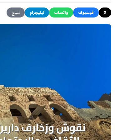
X
فيسبوك
واتساب
تيليجرام
نسخ