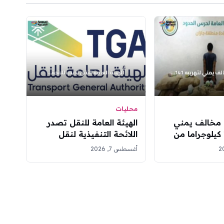
محليات
مخالف يمني
الهيئة العامة للنقل تصدر
لتهريبه 141 كيلوجراما من
اللائحة التنفيذية لنقل
زان
البضائع بالدراجة الآلية تجارياً
أغسطس 7, 2026