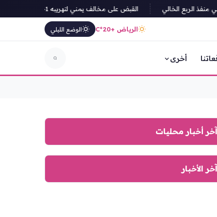
القبض على مخالف يمني لتهريبه 141 كيلوجراما من القات في جازان
الرياض +20°C
الوضع الليلي
عاتنا
أخرى
خر أخبار محليات
خر الأخبار