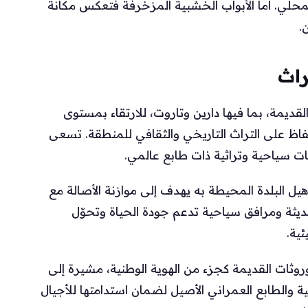
المحلي. أما الأبواب الخشبية المزخرفة فتعكس مكانة
.
راث
يمة، بما فيها دارين وتاروت، للارتقاء بمستوى
فاظ على التراث التاريخي والثقافي للمنطقة. تسعى
هات سياحية وتراثية ذات طابع عالمي.
هيل البلدة المحيطة به يهدف إلى موازنة الأصالة مع
ديثة ومرافق سياحية تدعم جودة الحياة وتحوّل
ئية.
وروثات القديمة كجزء من الهوية الوطنية، مشيرة إلى
ة والطابع العمراني الأصيل لضمان استدامتها للأجيال