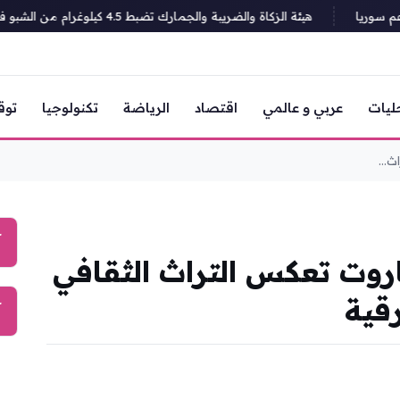
وريا
هيئة الزكاة والضريبة والجمارك تضبط 4.5 كيلوغرام من الشبو في منفذ الربع الخالي
ليات
عربي و عالمي
اقتصاد
الرياضة
تكنولوجيا
توق
...
آ
وت تعكس التراث الثقافي
قية
آ