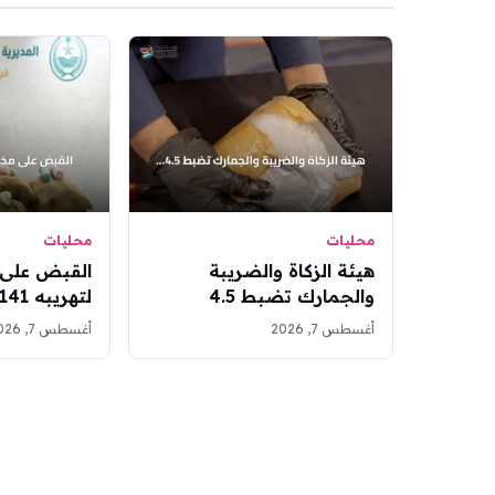
محليات
محليات
هيئة الزكاة والضريبة
القبض على 
والجمارك تضبط 4.5
كيلوغرام من الشبو في منفذ
القات في جا
أغسطس 7, 2026
أغسطس 7, 2026
الربع الخالي