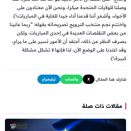
وصلنا للولايات المتحدة مبكرا، ونحن الآن معتادون على
الأجواء، وأشعر أننا قدمنا أداء جيدا للغاية في المباريات\).
واختتم نجم منتخب النرويج تصريحاته بقوله: “ربما عانينا
من بعض التقلصات العديدة في إحدى المباريات، ولكن
بصرف النظر عن ذلك، أعتقد أن الأمور تسير على ما يرام،
وقد اعتدنا على الوضع الآن، لذا فإنها لا تشكل مشكلة
كبيرة\).
شارك هذا المقال:
X
واتساب
تيليجرام
مقالات ذات صلة