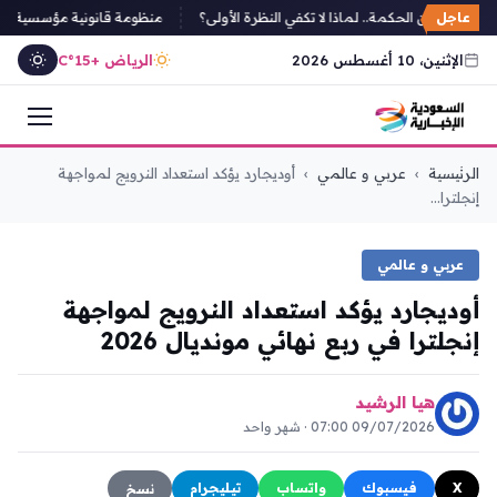
عاجل
أمل تكمن الحكمة.. لماذا لا تكفي النظرة الأولى؟
منظومة قانونية مؤسسية لأمن الب
الإثنين، 10 أغسطس 2026
الرياض +15°C
التجاوز
الرئيسية
›
عربي و عالمي
›
أوديجارد يؤكد استعداد النرويج لمواجهة
إلى
إنجلترا...
المحتوى
عربي و عالمي
أوديجارد يؤكد استعداد النرويج لمواجهة
إنجلترا في ربع نهائي مونديال 2026
هيا الرشيد
09/07/2026 07:00 · شهر واحد
X
فيسبوك
واتساب
تيليجرام
نسخ