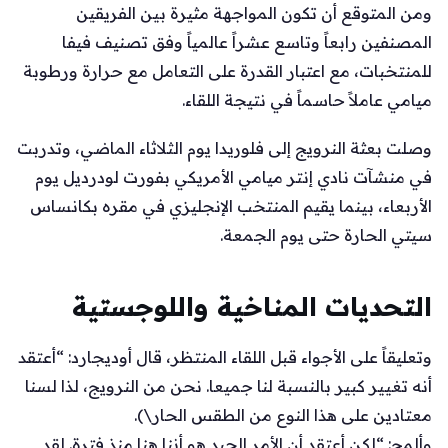
ومن المتوقع أن تكون المواجهة مثيرة بين الفريقين
المصنفين رابعاً وتاسع عشراً عالمياً وفق تصنيف فيفا
للمنتخبات، مع اعتبار القدرة على التعامل مع حرارة ورطوبة
ميامي عاملاً حاسماً في نتيجة اللقاء.
وصلت بعثة النرويج إلى فلوريدا يوم الثلاثاء الماضي، وتدربت
في منشآت نادي إنتر ميامي الأمريكي بفورت لودرديل يوم
الأربعاء، بينما يقيم المنتخب الإنجليزي في مقره بكانساس
سيتي الحارة حتى يوم الجمعة.
التحديات المناخية واللوجستية
وتعليقاً على الأجواء قبل اللقاء المنتظر، قال أوديجارد: “أعتقد
أنه تغيير كبير بالنسبة لنا جميعا. نحن من النرويج، لذا لسنا
معتادين على هذا النوع من الطقس الحار\).
وألمح: “لكن أعتقد أن الأمر الجيد هو أننا هنا منذ فترة. لقد