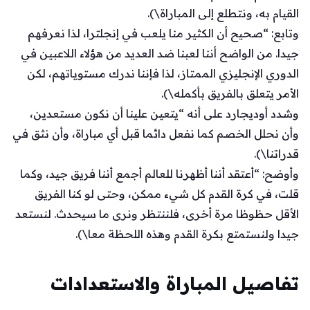
القيام به، ونتطلع إلى المباراة\).
وتابع: “صحيح أن الكثير منا يلعب في إنجلترا، لذا نعرفهم
جيدا. من الواضح أننا لعبنا ضد العديد من هؤلاء اللاعبين في
الدوري الإنجليزي الممتاز، لذا فإننا ندرك مستوياتهم، لكن
الأمر يتعلق بالفريق بأكمله\).
وشدد أوديجارد على أنه “يتعين علينا أن نكون مستعدين،
وأن نحلل الخصم كما نفعل دائما قبل أي مباراة، وأن نثق في
قدراتنا\).
وأوضح: “أعتقد أننا أظهرنا للعالم أجمع أننا فريق جيد، وكما
قلت، في كرة القدم كل شيء ممكن، وحتى لو كنا الفريق
الأقل حظوظا مرة أخرى، فلننتظر ونرى ما سيحدث. لنستعد
جيدا ولنستمتع بكرة القدم وهذه اللحظة معا\).
تفاصيل المباراة والاستعدادات