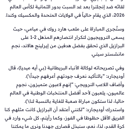
لقائه ضد إنجلترا بعد غد السبت بدور الثمانية لكأس العالم
2026، الذي يقام حالياً في الولايات المتحدة والمكسيك وكندا.
وستُجرى المباراة على ملعب هارد روك في ميامي، حيث
يسعى النرويجيون لتكرار انتصارهم المذهل 2‑1 على
البرازيل الذي تحقق بفضل هدفين من إيرلينج هالاند، نجم
مانشستر سيتي.
وفي تصريحاته لوكالة الأنباء البريطانية (بي أيه ميديا)، قال
أوديجارد: “بالتأكيد نعرف جودتهم. أعرفهم جيداً\).
وأضاف اللاعب النرويجي: “إنهم لاعبون متميزون، نجوم
عالميون، يلعبون لأحد أفضل المنتخبات الوطنية في العالم
حاليا، لذا ستكون مباراة صعبة للغاية بالنسبة لنا\).
واستدرك أوديجارد: “لكنني أعتقد أن البرازيل كانت مثلهم. كنا
الفريق الأقل حظوظا في الفوز، وكما رأيتم، كل شيء وارد في
كرة القدم، لذا، نعم، سنبذل قصارى جهدنا ونرى ما يمكننا