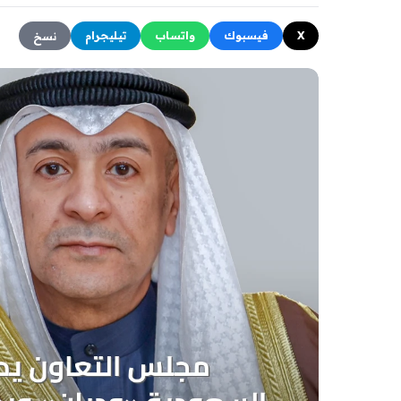
X
فيسبوك
واتساب
تيليجرام
نسخ