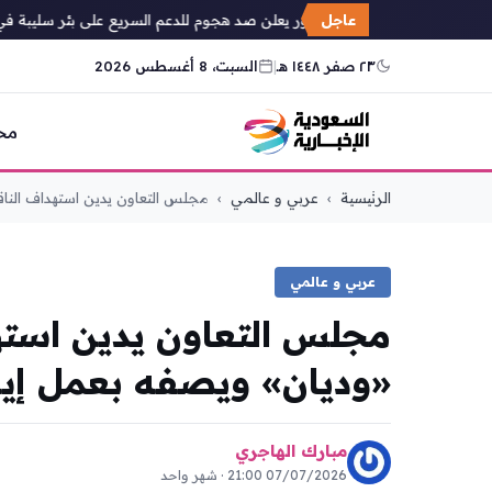
عاجل
حاكم دارفور يعلن صد هجوم للدعم السريع على بئر سليبة في غر
٢٣ صفر ١٤٤٨ هـ
|
السبت، 8 أغسطس 2026
مح
التجاوز
الرئيسية
›
عربي و عالمي
›
مجلس التعاون يدين استهداف الناقل
إلى
المحتوى
عربي و عالمي
مجلس التعاون يدين استه
«وديان» ويصفه بعمل إير
مبارك الهاجري
07/07/2026 21:00 · شهر واحد