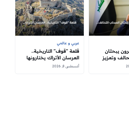
عربي و عالمي
رون يبحثان
قلعة "قوف" التاريخية..
حالف وتعزيز
العرسان الأتراك يختارونها
تصادية
بديلاً لاستوديوهات التصوير
أغسطس 8, 2026