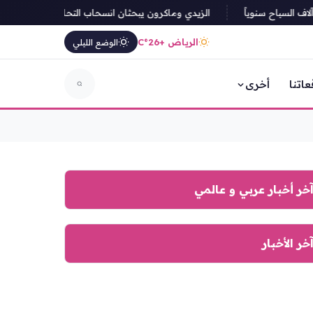
السياح سنوياً
الزيدي وماكرون يبحثان انسحاب التحالف وتعزيز الشراكة ا
الرياض +26°C
الوضع الليلي
عاتنا
أخرى
خر أخبار عربي و عالمي
خر الأخبار