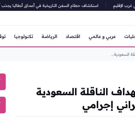
ب الإقليم
استكشاف حطام السفن التاريخية في أعماق أنطاليا يجذب آلاف 
ليات
عربي و عالمي
اقتصاد
الرياضة
تكنولوجيا
توق
ة السعودية...
آ
داف الناقلة السعودية
اني إجرامي
آ