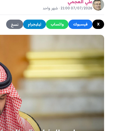
علي العجمي
07/07/2026 21:00 · شهر واحد
X
فيسبوك
واتساب
تيليجرام
نسخ