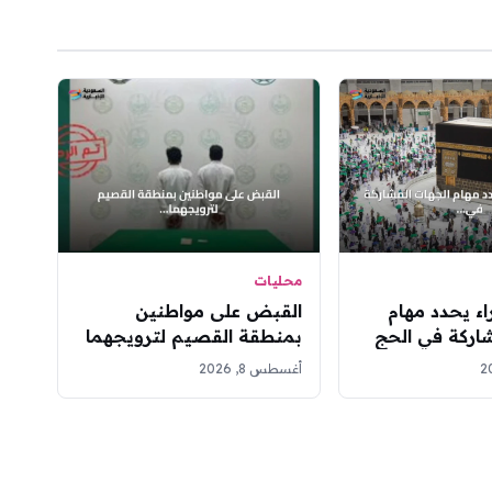
محليات
ء يحدد مهام
القبض على مواطنين
اركة في الحج
بمنطقة القصيم لترويجهما
ديد
مادة الإمفيتامين المخدر
أغسطس 8, 2026