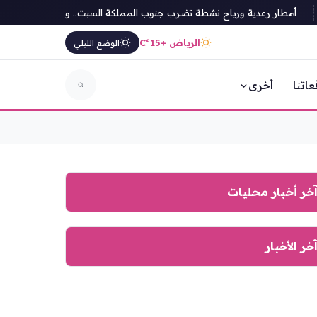
أمطار رعدية ورياح نشطة تضرب جنوب المملكة السبت.. وتحذير من موجات مر
الرياض +15°C
الوضع الليلي
عاتنا
أخرى
خر أخبار محليات
خر الأخبار