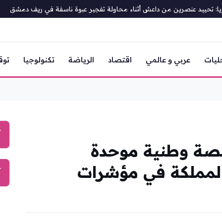
حييد عنصرين من داعش أثناء محاولة تفجير عبوة ناسفة في ريف دمشق
ليات
عربي و عالمي
اقتصاد
الرياضة
تكنولوجيا
توق
آ
منصة وطنية موحدة
المملكة في مؤشرات
آ