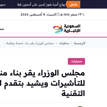
عاجل
بايرن ميونخ يودّع آسيا بفوز ثمين على أستون فيلا
سوريا: ت
٢٣ صفر ١٤٤٨ هـ
|
السبت، 8 أغسطس 2026
مح
التجاوز
الرئيسية
›
محليات
›
مجلس الوزراء يقر بناء منصة وطنية...
إلى
المحتوى
محليات
مجلس الوزراء يقر بناء 
للتأشيرات ويشيد بتقدم 
التقنية