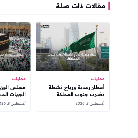
مقالات ذات صلة
محليات
محليات
أمطار رعدية ورياح نشطة
مجلس الوزرا
تضرب جنوب المملكة
الجهات المش
السبت.. وتحذير من موجات
عبر تعديل ج
أغسطس 8, 2026
أغسطس 8, 2026
مرتفعة