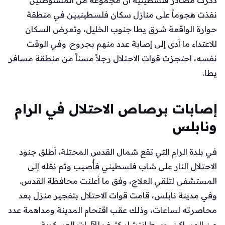
نفذت هجوماً على منازل سكان فلسطينيين في منطقة
حوارة الواقعة شرق يطا جنوب الخليل، وتعرض السكان
للاعتداء ما أدى إلى إصابة عدد منهم بجروح. وفي الوقت
نفسه، احتجزت قوات الاحتلال رجلاً مسناً من منطقة مسافر
يطا.
إصابات برصاص الاحتلال في الرام
ونابلس
في بلدة الرام التي تقع شمال القدس المحتلة، أطلق جنود
الاحتلال النار على شاب فلسطيني فأُصيب وتم نقله إلى
المستشفى لتلقي العلاج، وفق ما أعلنت محافظة القدس.
وفي مدينة نابلس، قامت قوات الاحتلال بتفجير منزل بعد
محاصرته لساعات، وذلك عقب اقتحام المدينة ومداهمة عدد
من المساكن، وسط انتشار كثيف للآليات العسكرية.