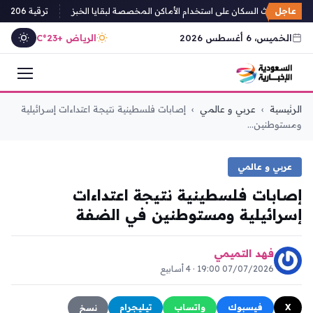
عاجل
ة تبوك تحث السكان على استخدام الأماكن المخصصة لبقايا الخبز
ترقية 1,206 من منسوبي الأمن العام السعودي بمختلف التخصصات بتوجيه وزير الداخلية
الخميس، 6 أغسطس 2026
الرياض +23°C
التجاوز
الرئيسية
›
عربي و عالمي
›
إصابات فلسطينية نتيجة اعتداءات إسرائيلية
إلى
ومستوطنين...
المحتوى
عربي و عالمي
إصابات فلسطينية نتيجة اعتداءات
إسرائيلية ومستوطنين في الضفة
فهد التميمي
07/07/2026 19:00 · 4 أسابيع
X
فيسبوك
واتساب
تيليجرام
نسخ