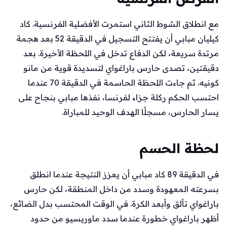
مع انطلاق الشوط الثاني استمرت الأفضلية الفرنسية. كاد
كيليان مبابي أن يفتتح التسجيل في الدقيقة 52 بعد هجمة
مرتدة سريعة، لكن الدفاع تدخل في اللحظة الأخيرة. بعد
دقيقتين، تصدى حارس باراغواي لتسديدة قوية من مانو
كونيه. ثم جاءت اللحظة الحاسمة في الدقيقة 70 عندما
احتسب الحكم ركلة جزاء لفرنسا، نفذها مبابي بنجاح على
يسار الحارس، مسجلًا الهدف الوحيد للمباراة.
لحظة الحسم
في الدقيقة 89 كاد مبابي أن يعزز النتيجة عندما انطلق
بسرعته المعهودة وسدد من داخل المنطقة، لكن حارس
باراغواي تألق وأبعد الكرة. في الوقت المحتسب بدل الضائع،
أظهر باراغواي خطورة عندما سدد ماوريسيو من حدود