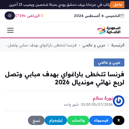
عاجل
ار حافلة ركاب في جرمانا بريف دمشق يودي بحياة شخصين ويصيب 13 آخرين
انط
الخميس، 6 أغسطس 2026
الرياض +19°C
التجاوز
الرئيسية
›
عربي و عالمي
›
فرنسا تتخطى باراغواي بهدف مبابي وتصل...
إلى
المحتوى
عربي و عالمي
فرنسا تتخطى باراغواي بهدف مبابي وتصل
لربع نهائي مونديال 2026
نورة سالم
05/07/2026 01:00 · شهر واحد
X
فيسبوك
واتساب
تيليجرام
نسخ