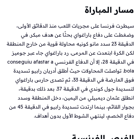
مسار المباراة
سيطرت فرنسا على مجريات اللعب منذ الدقائق الأولى،
وضغطت على دفاع باراغواي بحثًا عن هدف مبكر. في
الدقيقة 23 سدد مانو كونيه محاولة قوية من خارج المنطقة
لكن الكرة ابتعدت عن المرمى. رد باراغواي جاء عبر جوميز
في الدقيقة 28، إلا أن الدفاع الفرنسي conseguiu afastar a
bola. تواصلت المحاولات حيث أطلق أدريان رابيو تسديدة
فوق العارضة في الدقيقة 33، ثم تصدى حارس باراغواي
لتسديدة جول كوندي في الدقيقة 37. بعد ذلك بدقيقة،
انطلق عثمان ديمبيلي من اليمين، دخل المنطقة وسدد
بجوار القائم، بينما ارتدت تسديدة رابيو في الدقيقة 45 من
دفاع الخصم، لينتهي الشوط الأول بدون أهداف.
الفرص الفرنسية