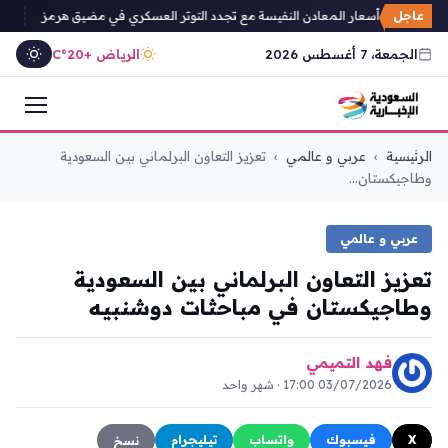
عاجل
اع حاد في أسعار المعادن النفيسة مع تجدد التوتر العسكري في مضيق هرمز
تبوك تح
الجمعة، 7 أغسطس 2026
الرياض +20°C
التجاوز
الرئيسية
›
عربي و عالمي
›
تعزيز التعاون البرلماني بين السعودية
إلى
وطاجيكستان...
المحتوى
عربي و عالمي
تعزيز التعاون البرلماني بين السعودية
وطاجيكستان في مباحثات دوشنبيه
فهد التميمي
03/07/2026 17:00 · شهر واحد
X
فيسبوك
واتساب
تيليجرام
نسخ