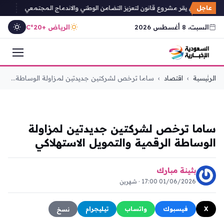
عاجل
لمان التركي يقر مشروع قانون لتعزيز التضامن الوطني والاندماج المجتمعي
بايرن 
السبت، 8 أغسطس 2026
الرياض +20°C
التجاوز
الرئيسية
›
اقتصاد
›
ساما ترخص لشركتين جديدتين لمزاولة الوساطة...
إلى
المحتوى
اقتصاد
ساما ترخص لشركتين جديدتين لمزاولة
الوساطة الرقمية والتمويل الاستهلاكي
بثينة مبارك
01/06/2026 17:00 · شهرين
X
فيسبوك
واتساب
تيليجرام
نسخ