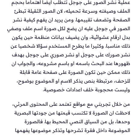
عملية نشر الصور على جوجل تتطلب ايضا اهتماما بحجم
الملف وصيغته وسرعة تحميله، لان الصور الثقيلة تبطئ
الصفحة وتضعف تقييمها. ومن يريد ان يفهم كيفية نشر
الصور في جوجل عليه ان يضع لكل صورة اسم ملف وصفي
بدل ارقام عشوائية، وان يضيف بيانات منظمة حين يكون
ذلك مناسبا. وكثيرا ما يطرح المستخدم سؤالا شخصيا عن
نشر صورك على جوجل او نشر صوري على جوجل بهدف
ظهورها عند البحث باسمه او باسم مشروعه، والجواب ان
ذلك ممكن حين تكون الصورة على صفحة عامة قابلة
للزحف، مرتبطة بنص يذكر الاسم او الموضوع بوضوح،
وليست محجوبة خلف اعدادات خصوصية.
من خلال تجربتي مع مواقع تعتمد على المحتوى المرئي،
لاحظت ان الصورة لا تكتسب قيمتها من جودتها البصرية
وحدها، بل من السياق النصي المحيط بها. فالصورة
الموضوعة داخل فقرة تشرحها وتذكر موضوعها يفهمها