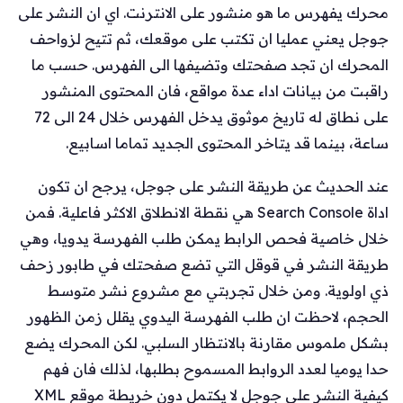
محرك يفهرس ما هو منشور على الانترنت. اي ان النشر على
جوجل يعني عمليا ان تكتب على موقعك، ثم تتيح لزواحف
المحرك ان تجد صفحتك وتضيفها الى الفهرس. حسب ما
راقبت من بيانات اداء عدة مواقع، فان المحتوى المنشور
على نطاق له تاريخ موثوق يدخل الفهرس خلال 24 الى 72
ساعة، بينما قد يتاخر المحتوى الجديد تماما اسابيع.
عند الحديث عن طريقة النشر على جوجل، يرجح ان تكون
اداة Search Console هي نقطة الانطلاق الاكثر فاعلية. فمن
خلال خاصية فحص الرابط يمكن طلب الفهرسة يدويا، وهي
طريقة النشر في قوقل التي تضع صفحتك في طابور زحف
ذي اولوية. ومن خلال تجربتي مع مشروع نشر متوسط
الحجم، لاحظت ان طلب الفهرسة اليدوي يقلل زمن الظهور
بشكل ملموس مقارنة بالانتظار السلبي. لكن المحرك يضع
حدا يوميا لعدد الروابط المسموح بطلبها، لذلك فان فهم
كيفية النشر على جوجل لا يكتمل دون خريطة موقع XML