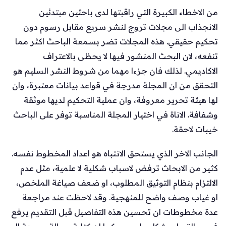
من الاخطاء الكبيرة التي راقبتها لدى باحثين مبتدئين
الانجذاب الى مجلات تروج لنشر سريع مقابل رسوم دون
تحكيم حقيقي. هذه المجلات تضر بسمعة الباحث اكثر مما
تنفعه، لان البحث المنشور فيها لا يحظى بالاعتراف
الاكاديمي. لذلك فان جزءا مهما من شروط النشر السليم هو
التحقق من ان المجلة مدرجة في قواعد بيانات معتبرة، وان
لها هيئة تحرير معروفة، وان عملية التحكيم لديها موثقة
وشفافة. الاناة في اختيار المجلة المناسبة توفر على الباحث
خيبات لاحقة.
الجانب الاخر الذي يستحق الانتباه هو اعداد المخطوط نفسه.
كثير من الابحاث ترفض لاسباب شكلية لا علمية، مثل عدم
الالتزام بنظام التوثيق المطلوب، او ضعف صياغة الملخص،
او غياب وصف واضح للمنهجية. وقد لاحظت عند مراجعة
عدة مخطوطات ان تحسين هذه التفاصيل قبل التقديم يرفع