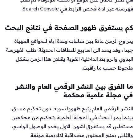
فهرسته عبر اداة فحص الرابط في Search Console.
كم يستغرق ظهور الصفحة في نتائج البحث
يتراوح الزمن عادة بين ساعات وعدة ايام للمواقع المهياة
جيدا، وقد يمتد الى اسابيع للنطاقات الحديثة. طلب الفهرسة
اليدوي والروابط الداخلية القوية يقللان هذا الزمن بشكل
ملحوظ حسب ما راقبت.
ما الفرق بين النشر الرقمي العام والنشر
في مجلة علمية محكمة
النشر الرقمي العام يتيح ظهورا سريعا دون تحكيم مسبق،
بينما يمر البحث في المجلة العلمية بتحكيم من محكمين
مستقلين قد يستغرق اشهرا. الاول يخدم الوصول الواسع،
والثاني يمنح المحتوى مصداقية اكاديمية موثقة.