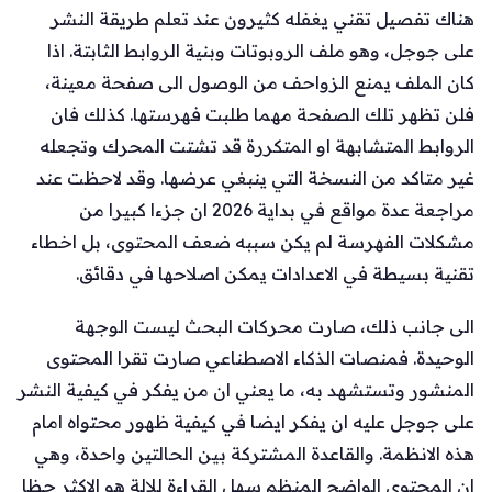
هناك تفصيل تقني يغفله كثيرون عند تعلم طريقة النشر
على جوجل، وهو ملف الروبوتات وبنية الروابط الثابتة. اذا
كان الملف يمنع الزواحف من الوصول الى صفحة معينة،
فلن تظهر تلك الصفحة مهما طلبت فهرستها. كذلك فان
الروابط المتشابهة او المتكررة قد تشتت المحرك وتجعله
غير متاكد من النسخة التي ينبغي عرضها. وقد لاحظت عند
مراجعة عدة مواقع في بداية 2026 ان جزءا كبيرا من
مشكلات الفهرسة لم يكن سببه ضعف المحتوى، بل اخطاء
تقنية بسيطة في الاعدادات يمكن اصلاحها في دقائق.
الى جانب ذلك، صارت محركات البحث ليست الوجهة
الوحيدة. فمنصات الذكاء الاصطناعي صارت تقرا المحتوى
المنشور وتستشهد به، ما يعني ان من يفكر في كيفية النشر
على جوجل عليه ان يفكر ايضا في كيفية ظهور محتواه امام
هذه الانظمة. والقاعدة المشتركة بين الحالتين واحدة، وهي
ان المحتوى الواضح المنظم سهل القراءة للالة هو الاكثر حظا