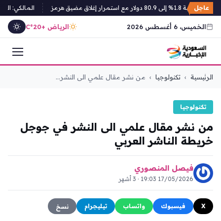
لار مع استمرار إغلاق مضيق هرمز
عاجل
المالكي: التهديدا
الخميس، 6 أغسطس 2026
الرياض +20°C
التجاوز
الرئيسية
›
تكنولوجيا
›
من نشر مقال علمي الى النشر...
إلى
المحتوى
تكنولوجيا
من نشر مقال علمي الى النشر في جوجل
خريطة الناشر العربي
فيصل المنصوري
17/05/2026 19:03 · 3 أشهر
X
فيسبوك
واتساب
تيليجرام
نسخ