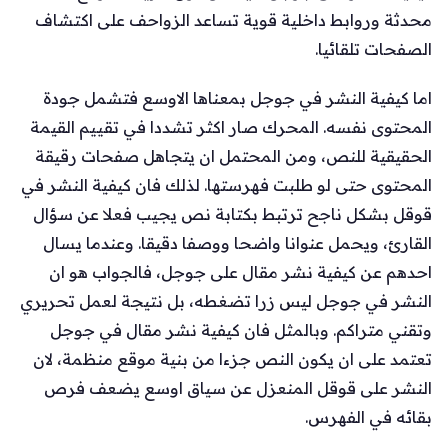
محدثة وروابط داخلية قوية تساعد الزواحف على اكتشاف
الصفحات تلقائيا.
اما كيفية النشر في جوجل بمعناها الاوسع فتشمل جودة
المحتوى نفسه. المحرك صار اكثر تشددا في تقييم القيمة
الحقيقية للنص، ومن المحتمل ان يتجاهل صفحات رقيقة
المحتوى حتى لو طلبت فهرستها. لذلك فان كيفية النشر في
قوقل بشكل ناجح ترتبط بكتابة نص يجيب فعلا عن سؤال
القارئ، ويحمل عنوانا واضحا ووصفا دقيقا. وعندما يسال
احدهم عن كيفية نشر مقال على جوجل، فالجواب هو ان
النشر في جوجل ليس زرا تضغطه، بل نتيجة لعمل تحريري
وتقني متراكم. وبالمثل فان كيفية نشر مقال في جوجل
تعتمد على ان يكون النص جزءا من بنية موقع منظمة، لان
النشر على قوقل المنعزل عن سياق اوسع يضعف فرص
بقائه في الفهرس.