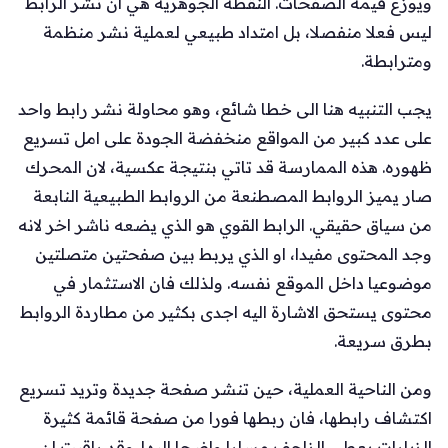
ويوزع قيمة الصفحات. النقطة الجوهرية هي ان نشر الرابط
ليس فعلا منفصلا، بل امتداد طبيعي لعملية نشر منظمة
ومترابطة.
يجب التنبيه هنا الى خطا شائع، وهو محاولة نشر رابط واحد
على عدد كبير من المواقع منخفضة الجودة على امل تسريع
ظهوره. هذه الممارسة قد تاتي بنتيجة عكسية، لان المحرك
صار يميز الروابط المصطنعة من الروابط الطبيعية النابعة
من سياق حقيقي. الرابط القوي هو الذي يضعه ناشر اخر لانه
وجد المحتوى مفيدا، او الذي يربط بين صفحتين متصلتين
موضوعيا داخل الموقع نفسه. ولذلك فان الاستثمار في
محتوى يستحق الاشارة اليه اجدى بكثير من مطاردة الروابط
بطرق سريعة.
ومن الناحية العملية، حين تنشر صفحة جديدة وتريد تسريع
اكتشاف رابطها، فان ربطها فورا من صفحة قائمة كثيرة
الزيارات يعطي الزاحف مسارا واضحا اليها. وقد راقبت ان