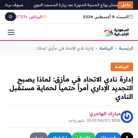
عاجل
وزراء باكستان يودّع المدينة المنورة بعد زيارة المسجد النبوي
ضيوف برنامج خادم
السبت، 8 أغسطس 2026
الرياض +27°C
التجاوز
الرئيسية
›
الرياضة
›
إدارة نادي الاتحاد في مأزق: لماذا...
إلى
المحتوى
الرياضة
إدارة نادي الاتحاد في مأزق: لماذا يصبح
التجديد الإداري أمراً حتمياً لحماية مستقبل
النادي
مبارك الهاجري
06/07/2026 15:00 · شهر واحد
X
فيسبوك
واتساب
تيليجرام
نسخ