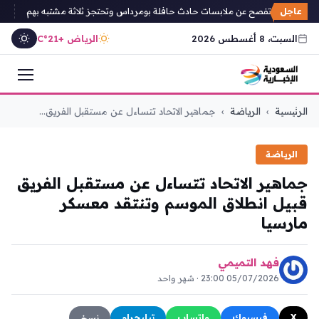
عاجل
بة الجزائرية تفصح عن ملابسات حادث حافلة بومرداس وتحتجز ثلاثة مشتبه بهم
علي
السبت، 8 أغسطس 2026
الرياض +21°C
التجاوز
الرئيسية
›
الرياضة
›
جماهير الاتحاد تتساءل عن مستقبل الفريق...
إلى
المحتوى
الرياضة
جماهير الاتحاد تتساءل عن مستقبل الفريق
قبيل انطلاق الموسم وتنتقد معسكر
مارسيا
فهد التميمي
05/07/2026 23:00 · شهر واحد
X
فيسبوك
واتساب
تيليجرام
نسخ